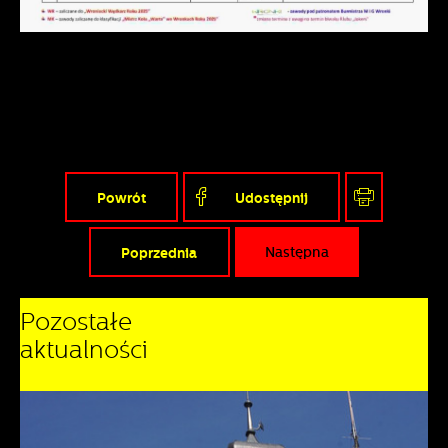
Powrót
Udostępnij
Poprzednia
Następna
Pozostałe
aktualności