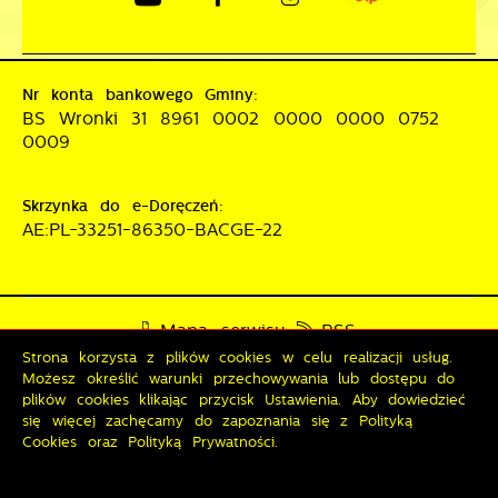
Nr konta bankowego Gminy:
BS Wronki 31 8961 0002 0000 0000 0752
0009
Skrzynka do e-Doręczeń:
AE:PL-33251-86350-BACGE-22
Mapa serwisu
RSS
Strona korzysta z plików cookies w celu realizacji usług.
Deklaracja dostępności
Możesz określić warunki przechowywania lub dostępu do
Polityka prywatności
Sygnalista
plików cookies klikając przycisk Ustawienia. Aby dowiedzieć
się więcej zachęcamy do zapoznania się z Polityką
Cookies oraz Polityką Prywatności.
Odwiedzin: 3784697
Online: 250
Zapisz wybrane