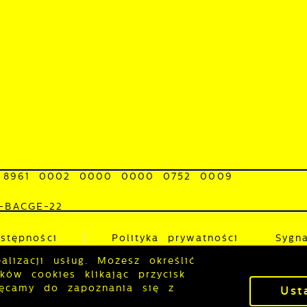
 8961 0002 0000 0000 0752 0009
0-BACGE-22
stępności
Polityka prywatności
Sygna
lizacji usług. Możesz określić
ów cookies klikając przycisk
P
hęcamy do zapoznania się z
Ust