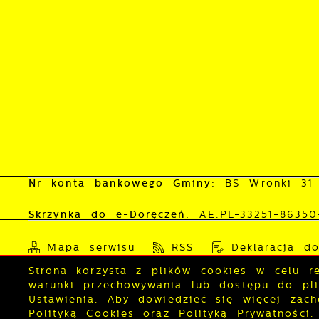
Nr konta bankowego Gminy:
BS Wronki 31
Skrzynka do e-Doręczeń:
AE:PL-33251-8635
Mapa serwisu
RSS
Deklaracja do
Strona korzysta z plików cookies w celu rea
warunki przechowywania lub dostępu do plik
Copyright by wronki.pl
Ustawienia. Aby dowiedzieć się więcej zac
Polityką Cookies oraz Polityką Prywatności.