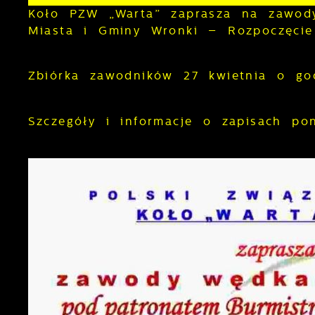
Koło PZW „Warta” zaprasza na zawody
Miasta i Gminy Wronki – Rozpoczęci
Zbiórka zawodników 27 kwietnia o go
Szczegóły i informacje o zapisach po