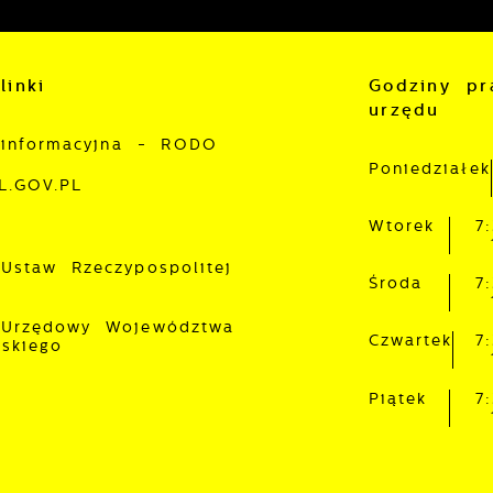
linki
Godziny pr
urzędu
 informacyjna - RODO
Poniedziałek
L.GOV.PL
Wtorek
7
 Ustaw Rzeczypospolitej
Środa
7
 Urzędowy Województwa
Czwartek
7
lskiego
Piątek
7