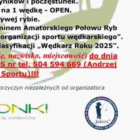
stawienia
zanujemy Twoją prywatność. Możesz zmienić ustawienia
ookies lub zaakceptować je wszystkie. W dowolnym
omencie możesz dokonać zmiany swoich ustawień.
iezbędne