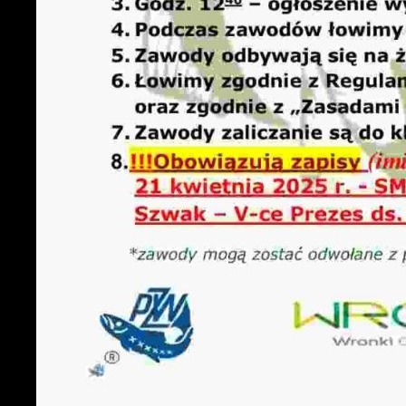
U
S
c
m
N