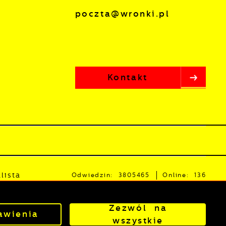
poczta@wronki.pl
Kontakt
lista
Odwiedzin: 3805465
Online: 136
Zezwól na
owered by
2ClickPortal®
- Portale nowej generacji
awienia
wszystkie