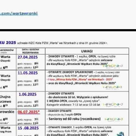
iezbędne pliki cookies służą do prawidłowego
unkcjonowania strony internetowej i umożliwiają Ci
omfortowe korzystanie z oferowanych przez nas usług.
liki cookies odpowiadają na podejmowane przez Ciebie
ięcej
ziałania w celu m.in. dostosowania Twoich ustawień
referencji prywatności, logowania czy wypełniania
ormularzy. Dzięki plikom cookies strona, z której
orzystasz, może działać bez zakłóceń.
unkcjonalne i personalizacyjne
ego typu pliki cookies umożliwiają stronie internetowej
Zapisz wybrane
apamiętanie wprowadzonych przez Ciebie ustawień oraz
ersonalizację określonych funkcjonalności czy
rezentowanych treści.
Zezwól na wszystkie
zięki tym plikom cookies możemy zapewnić Ci większy
ięcej
omfort korzystania z funkcjonalności naszej strony
oprzez dopasowanie jej do Twoich indywidualnych
referencji. Wyrażenie zgody na funkcjonalne i
ersonalizacyjne pliki cookies gwarantuje dostępność
nalityczne
iększej ilości funkcji na stronie.
nalityczne pliki cookies pomagają nam rozwijać się i
ostosowywać do Twoich potrzeb.
ookies analityczne pozwalają na uzyskanie informacji w
ięcej