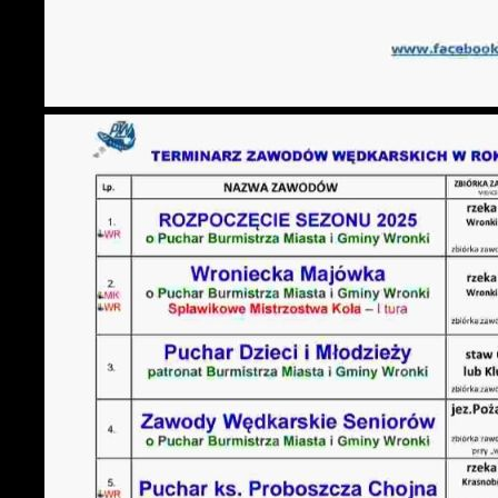
N
f
k
P
W
d
p
f
k
F
T
z
p
p
D
W
k
p
p
p
A
w
A
d
C
W