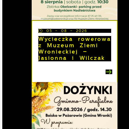
05 - 08 - 2026
Wycieczka rowerowa
z Muzeum Ziemi
Wronieckiej –
Jasionna i Wilczak