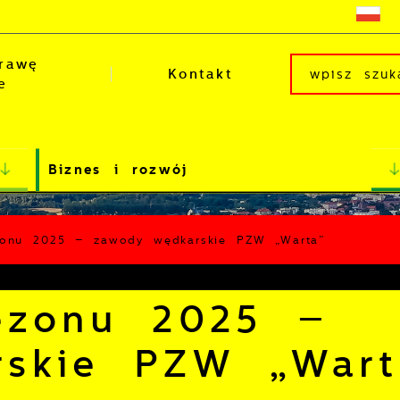
rawę
Kontakt
e
Biznes i rozwój
zonu 2025 – zawody wędkarskie PZW „Warta”
ezonu 2025 –
rskie PZW „Wart