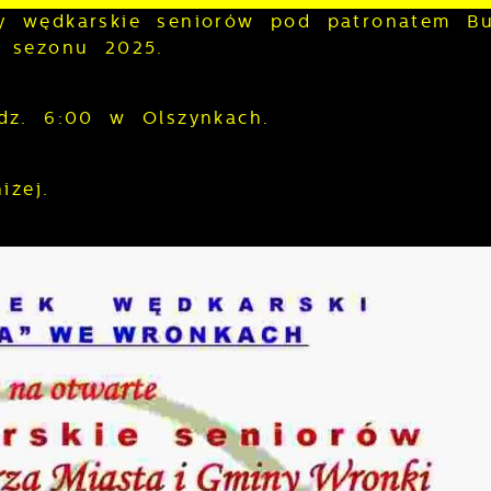
 wędkarskie seniorów pod patronatem Bu
e sezonu 2025.
dz. 6:00 w Olszynkach.
niżej.