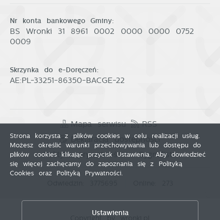
Nr konta bankowego Gminy:
BS Wronki 31 8961 0002 0000 0000 0752
0009
Skrzynka do e-Doręczeń:
AE:PL-33251-86350-BACGE-22
Mapa serwisu
RSS
Strona korzysta z plików cookies w celu realizacji usług.
Deklaracja dostępności
Możesz określić warunki przechowywania lub dostępu do
Polityka prywatności
Sygnalista
plików cookies klikając przycisk Ustawienia. Aby dowiedzieć
się więcej zachęcamy do zapoznania się z Polityką
Cookies oraz Polityką Prywatności.
Odwiedzin: 3775695
Online: 273
Zapisz wybrane
Ustawienia
Copyright by wronki.pl