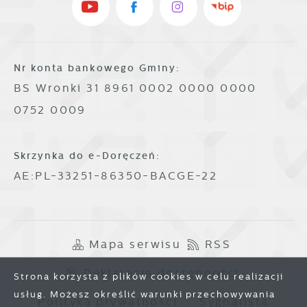
Nr konta bankowego Gminy:
BS Wronki 31 8961 0002 0000 0000
0752 0009
Skrzynka do e-Doręczeń:
AE:PL-33251-86350-BACGE-22
Mapa serwisu
RSS
Deklaracja dostępności
Strona korzysta z plików cookies w celu realizacji
usług. Możesz określić warunki przechowywania
Polityka prywatności
Sygnalista