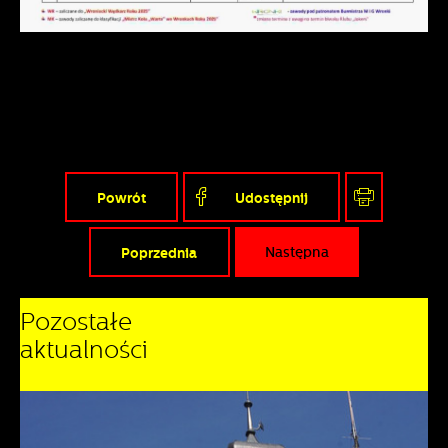
Powrót
Udostępnij
Poprzednia
Następna
Pozostałe
aktualności