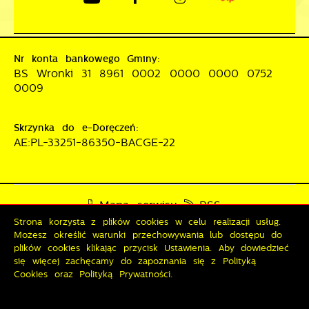
Nr konta bankowego Gminy:
BS Wronki 31 8961 0002 0000 0000 0752
0009
Skrzynka do e-Doręczeń:
AE:PL-33251-86350-BACGE-22
Mapa serwisu
RSS
Strona korzysta z plików cookies w celu realizacji usług.
Deklaracja dostępności
Możesz określić warunki przechowywania lub dostępu do
Polityka prywatności
Sygnalista
plików cookies klikając przycisk Ustawienia. Aby dowiedzieć
się więcej zachęcamy do zapoznania się z Polityką
Cookies oraz Polityką Prywatności.
Odwiedzin: 3827170
Online: 244
Zapisz wybrane