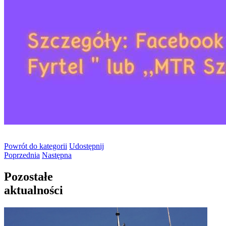
Powrót
do kategorii
Udostępnij
Poprzednia
Następna
Pozostałe
aktualności