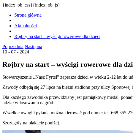
{index_ob_css}{index_ob_js}
Strona główna
Aktualności
Rojbry na start – wyścigi rowerowe dla dzieci
Poprzednia
Następna
10 - 07 - 2024
Rojbry na start – wyścigi rowerowe dla dzi
Stowarzyszenie ,,Nasz Fyrtel” zaprasza dzieci w wieku 2-12 lat do
Zawody odbędą się 27 lipca na bieżni stadionu przy ulicy Sportowej
Dla każdego zawodnika przewidziany jest pamiątkowy medal, ponadto
udział w losowaniu nagród.
Wszelkie uwagi i pytania można kierować pod numer tel. 668 355 27
Szczegóły na plakacie poniżej.