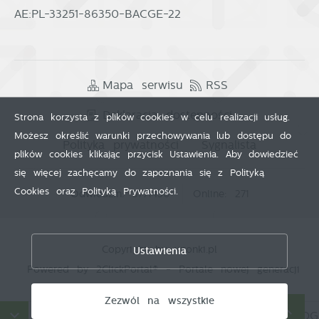
AE:PL-33251-86350-BACGE-22
Mapa serwisu
RSS
Deklaracja dostępności
Strona korzysta z plików cookies w celu realizacji usług.
Możesz określić warunki przechowywania lub dostępu do
Polityka prywatności
Sygnalista
plików cookies klikając przycisk Ustawienia. Aby dowiedzieć
się więcej zachęcamy do zapoznania się z Polityką
Cookies oraz Polityką Prywatności.
Odwiedzin: 3771450
Online: 271
Zapisz wybrane
Copyright by wronki.pl
Ustawienia
Zezwól na wszystkie
Powered by
2ClickPortal®
- Portale nowej generacji
Zezwól na wszystkie
DANE O JAKOŚCI POWIETRZA
HARMONOGRA