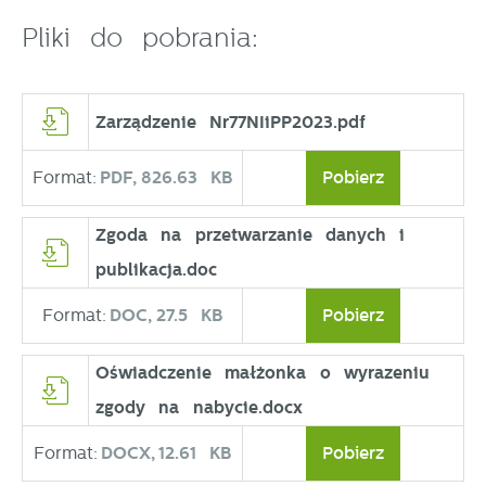
pośredników prezentujących nasze treści w postaci
Pliki do pobrania:
wiadomości, ofert, komunikatów mediów
społecznościowych.
Zarządzenie Nr77NIiPP2023.pdf
Format:
PDF,
826.63 KB
Pobierz
Zgoda na przetwarzanie danych i
publikacja.doc
Format:
DOC,
27.5 KB
Pobierz
Oświadczenie małżonka o wyrazeniu
zgody na nabycie.docx
Format:
DOCX,
12.61 KB
Pobierz