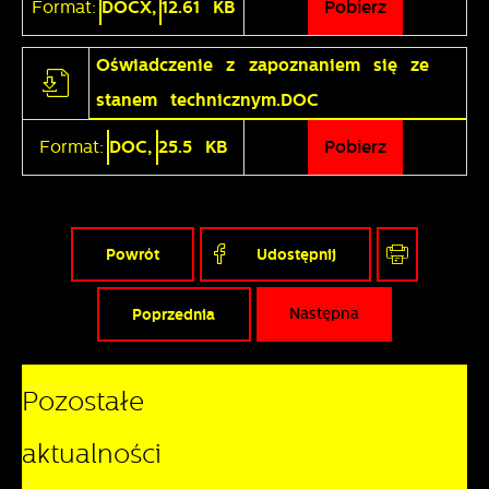
Format:
DOCX,
12.61 KB
Pobierz
Oświadczenie z zapoznaniem się ze
stanem technicznym.DOC
Format:
DOC,
25.5 KB
Pobierz
Powrót
Udostępnij
Poprzednia
Następna
Pozostałe
aktualności