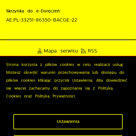
Skrzynka do e-Doręczeń:
AE:PL-33251-86350-BACGE-22
Mapa serwisu
RSS
Deklaracja dostępności
Strona korzysta z plików cookies w celu realizacji usług.
Możesz określić warunki przechowywania lub dostępu do
Polityka prywatności
Sygnalista
plików cookies klikając przycisk Ustawienia. Aby dowiedzieć
się więcej zachęcamy do zapoznania się z Polityką
Cookies oraz Polityką Prywatności.
Odwiedzin: 3823833
Online: 251
Zapisz wybrane
Copyright by wronki.pl
Ustawienia
Zezwól na wszystkie
Powered by
2ClickPortal®
- Portale nowej generacji