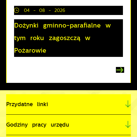
04 - 08 - 2026
Dożynki gminno-parafialne w
tym roku zagoszczą w
Pożarowie
Przydatne linki
Godziny pracy urzędu