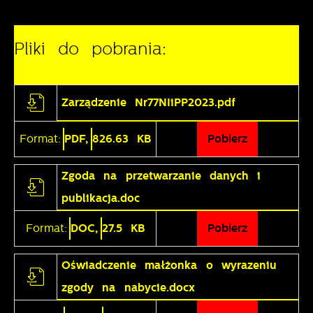
pośredników prezentujących nasze treści w postaci
wiadomości, ofert, komunikatów mediów
Pliki do pobrania:
społecznościowych.
Zarządzenie Nr77NIiPP2023.pdf
Format:
PDF,
826.63 KB
Pobierz
Zgoda na przetwarzanie danych i
publikacja.doc
Format:
DOC,
27.5 KB
Pobierz
Oświadczenie małżonka o wyrazeniu
zgody na nabycie.docx