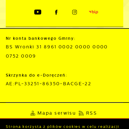
Nr konta bankowego Gminy:
BS Wronki 31 8961 0002 0000 0000
0752 0009
Skrzynka do e-Doręczeń:
AE:PL-33251-86350-BACGE-22
Mapa serwisu
RSS
Deklaracja dostępności
Strona korzysta z plików cookies w celu realizacji