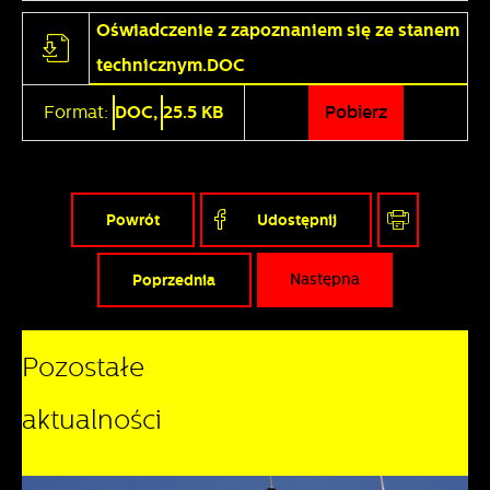
Oświadczenie z zapoznaniem się ze stanem
technicznym.DOC
Format:
DOC,
25.5 KB
Pobierz
Powrót
Udostępnij
Poprzednia
Następna
Pozostałe
aktualności