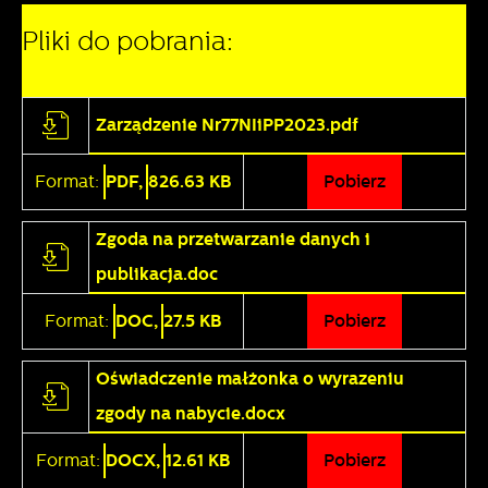
Pliki do pobrania:
Zarządzenie Nr77NIiPP2023.pdf
Format:
PDF,
826.63 KB
Pobierz
Zgoda na przetwarzanie danych i
publikacja.doc
Format:
DOC,
27.5 KB
Pobierz
Oświadczenie małżonka o wyrazeniu
zgody na nabycie.docx
Format:
DOCX,
12.61 KB
Pobierz