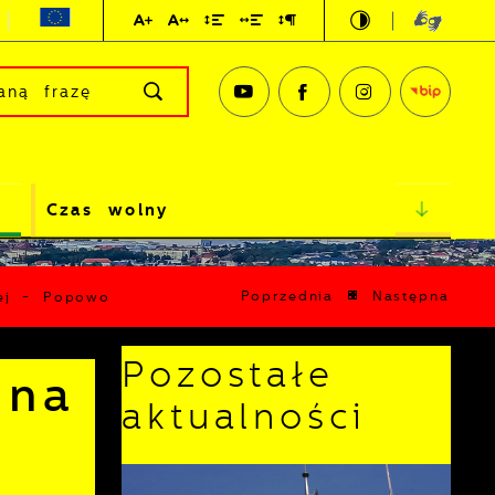
Czas wolny
Poprzednia
Następna
nej - Popowo
Pozostałe
 na
aktualności