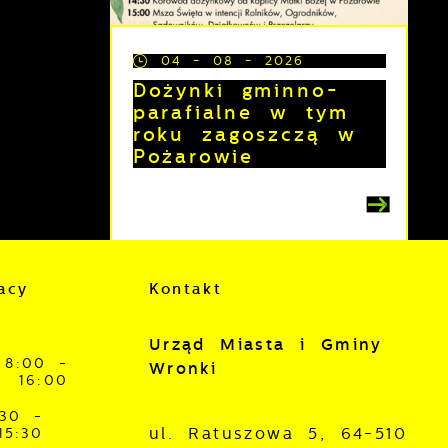
04 - 08 - 2026
Dożynki gminno-
parafialne w tym
roku zagoszczą w
Pożarowie
acy
Kontakt
z
Urząd Miasta i Gminy
8:00 -
Wronki
16:00
:30 -
ul. Ratuszowa 5, 64-510
15:30