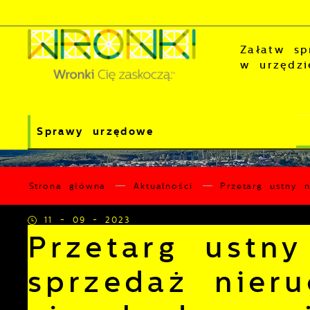
Przejdź do menu.
Przejdź do wyszukiwarki.
Przejdź do treści.
Przejdź do ustawień wielkości czcionki.
Wyłącz wersję kontrastową strony.
Załatw sp
w urzędzi
Sprawy urzędowe
Strona główna
Aktualności
Przetarg ustny 
11 - 09 - 2023
Przetarg ustny
sprzedaż nier