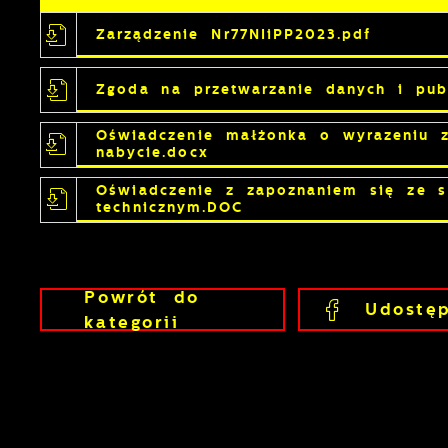
Zarządzenie Nr77NIiPP2023.pdf
Zgoda na przetwarzanie danych i publ
U
Oświadczenie małżonka o wyrazeniu 
nabycie.docx
S
Oświadczenie z zapoznaniem się ze 
c
technicznym.DOC
m
Powrót
do
N
Udostęp
kategorii
N
f
k
P
W
d
p