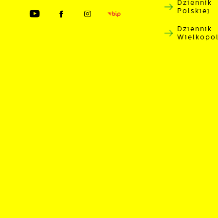
Dziennik
Polskiej
P
W
n
Dziennik
u
Wielkopo
w
n
p
w
p
s