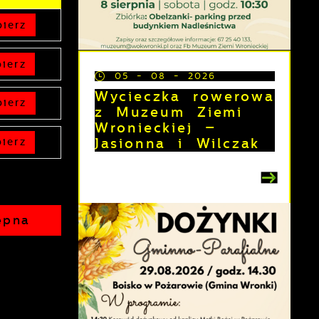
ierz
ierz
05 - 08 - 2026
Wycieczka rowerowa
ierz
z Muzeum Ziemi
Wronieckiej –
Jasionna i Wilczak
ierz
ępna