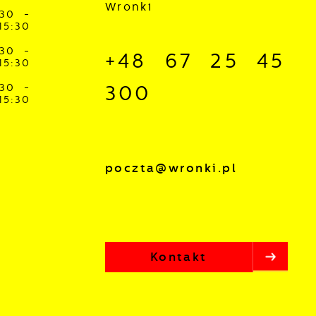
Wronki
:30 -
15:30
j
:30 -
+48 67 25 45
15:30
mi
ą
:30 -
300
15:30
poczta@wronki.pl
Kontakt