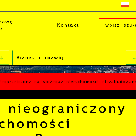
rawę
Kontakt
e
Biznes i rozwój
nieograniczony na sprzedaż nieruchomości niezabudowa
 nieograniczony
uchomości