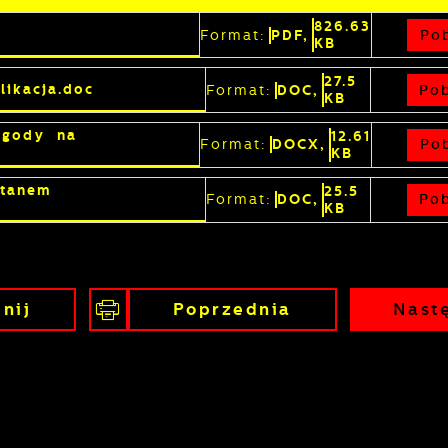
826.63
Pob
Format:
PDF,
KB
27.5
ikacja.doc
Pob
Format:
DOC,
KB
stawienia
zgody na
12.61
Pob
Format:
DOCX,
KB
zanujemy Twoją prywatność. Możesz zmienić ustawienia
stanem
25.5
ookies lub zaakceptować je wszystkie. W dowolnym
Pob
Format:
DOC,
KB
omencie możesz dokonać zmiany swoich ustawień.
iezbędne
nij
Poprzednia
Nast
iezbędne pliki cookies służą do prawidłowego
unkcjonowania strony internetowej i umożliwiają Ci
omfortowe korzystanie z oferowanych przez nas usług.
liki cookies odpowiadają na podejmowane przez Ciebie
ięcej
ziałania w celu m.in. dostosowania Twoich ustawień
referencji prywatności, logowania czy wypełniania