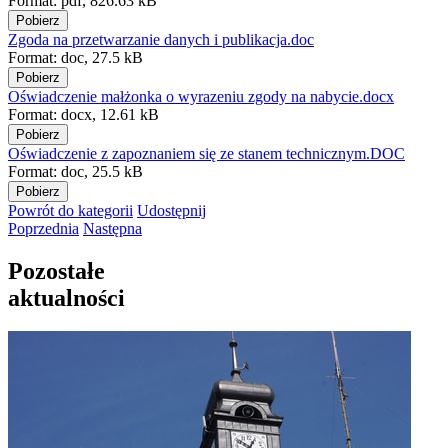
Format:
pdf,
826.63 kB
Pobierz
Zgoda na przetwarzanie danych i publikacja.doc
Format:
doc,
27.5 kB
Pobierz
Oświadczenie małżonka o wyrazeniu zgody na nabycie.docx
Format:
docx,
12.61 kB
Pobierz
Oświadczenie z zapoznaniem się ze stanem technicznym.DOC
Format:
doc,
25.5 kB
Pobierz
Powrót
do kategorii
Udostępnij
Poprzednia
Następna
Pozostałe
aktualności