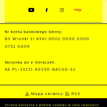
Nr konta bankowego Gminy:
BS Wronki 31 8961 0002 0000 0000
0752 0009
Skrzynka do e-Doręczeń:
AE:PL-33251-86350-BACGE-22
Mapa serwisu
RSS
Deklaracja dostępności
Strona korzysta z plików cookies w celu realizacji