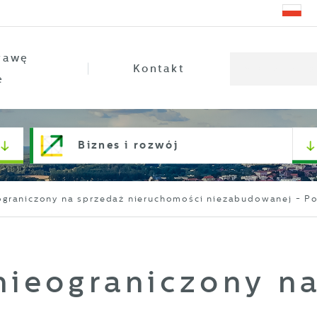
rawę
Kontakt
e
Biznes i rozwój
eograniczony na sprzedaż nieruchomości niezabudowanej - 
nieograniczony n