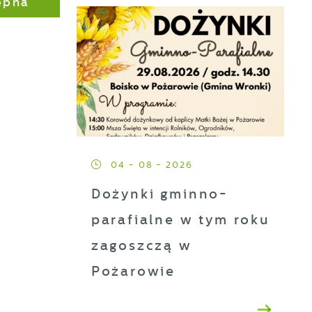
ępna
ji
h
t
04 - 08 - 2026
Dożynki gminno-
es
parafialne w tym roku
zagoszczą w
Pożarowie