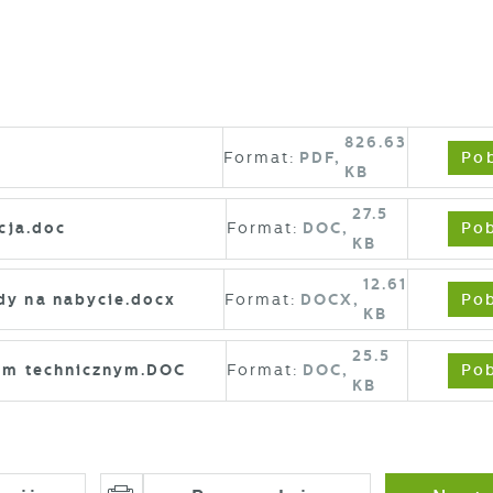
826.63
Pob
Format:
PDF,
KB
stawienia
27.5
Pob
cja.doc
Format:
DOC,
KB
12.61
zanujemy Twoją prywatność. Możesz zmienić ustawienia
Pob
dy na nabycie.docx
Format:
DOCX,
ookies lub zaakceptować je wszystkie. W dowolnym momencie
KB
ożesz dokonać zmiany swoich ustawień.
25.5
Pob
nem technicznym.DOC
Format:
DOC,
KB
iezbędne
iezbędne pliki cookies służą do prawidłowego funkcjonowani
trony internetowej i umożliwiają Ci komfortowe korzystanie z
ferowanych przez nas usług.