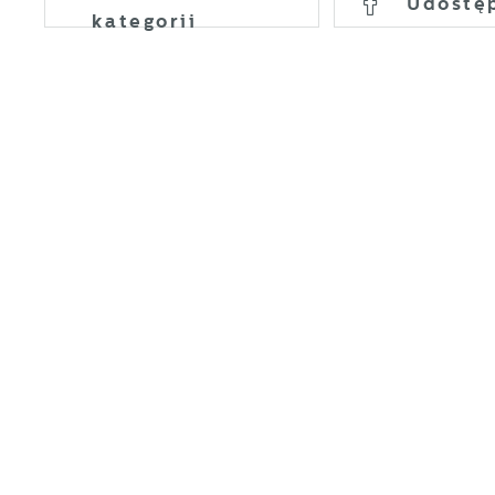
Udostę
kategorii
P
W
d
p
p
F
z
T
z
p
t
D
W
k
d
W
A
g
A
d
C
W
z
c