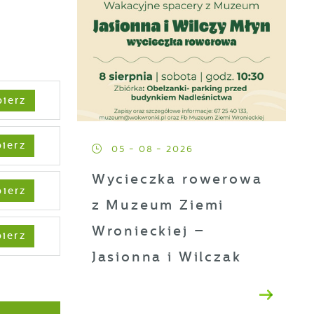
ierz
ierz
05 - 08 - 2026
Wycieczka rowerowa
ierz
z Muzeum Ziemi
Wronieckiej –
ierz
Jasionna i Wilczak
a