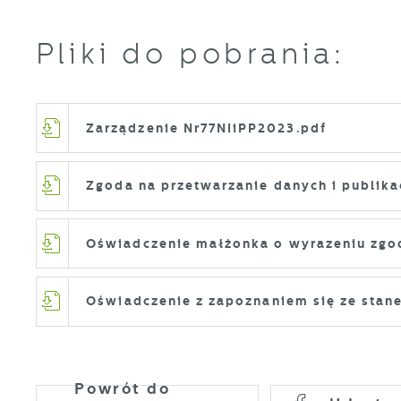
Pliki do pobrania:
Zarządzenie Nr77NIiPP2023.pdf
U
Zgoda na przetwarzanie danych i publika
S
Oświadczenie małżonka o wyrazeniu zgo
c
m
Oświadczenie z zapoznaniem się ze sta
N
N
s
Powrót
do
o