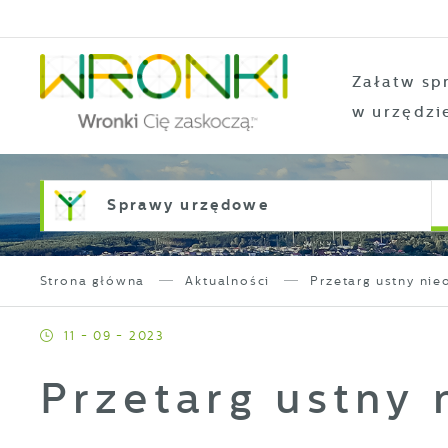
Przejdź do menu.
Przejdź do wyszukiwarki.
Przejdź do treści.
Przejdź do ustawień wielkości czcionki.
Włącz wersję kontrastową strony.
Załatw sp
w urzędzi
Sprawy urzędowe
Strona główna
Aktualności
Przetarg ustny ni
11 - 09 - 2023
Przetarg ustny 