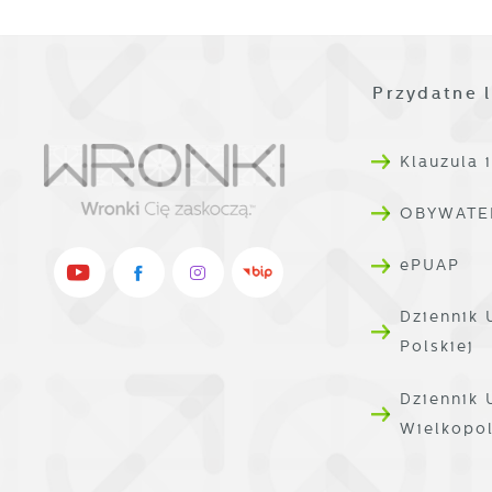
p
R
w
D
i
i
W
Przydatne l
P
d
W
k
T
Klauzula 
i
p
OBYWATE
i
p
ePUAP
o
Dziennik 
Polskiej
Dziennik
Wielkopo