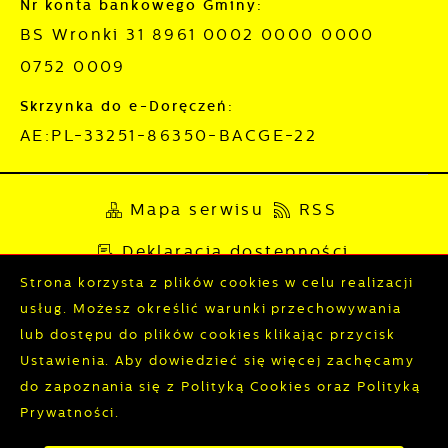
Nr konta bankowego Gminy:
BS Wronki 31 8961 0002 0000 0000
0752 0009
Skrzynka do e-Doręczeń:
AE:PL-33251-86350-BACGE-22
Mapa serwisu
RSS
Deklaracja dostępności
Strona korzysta z plików cookies w celu realizacji
Polityka prywatności
Sygnalista
usług. Możesz określić warunki przechowywania
lub dostępu do plików cookies klikając przycisk
Ustawienia. Aby dowiedzieć się więcej zachęcamy
Odwiedzin: 3804794
Online: 235
do zapoznania się z Polityką Cookies oraz Polityką
Prywatności.
Zapisz wybrane
Copyright by wronki.pl