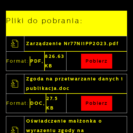
nasze treści w postaci wiadomości, ofert,
komunikatów mediów społecznościowych.
Pliki do pobrania:
Zarządzenie Nr77NIiPP2023.pdf
826.63
Format:
PDF,
Pobierz
KB
Zgoda na przetwarzanie danych i
publikacja.doc
27.5
Format:
DOC,
Pobierz
KB
Oświadczenie małżonka o
wyrazeniu zgody na