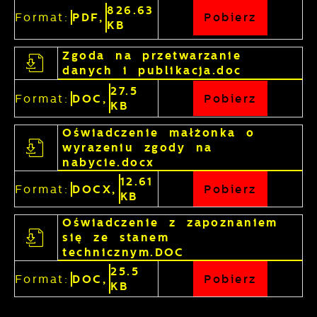
826.63
Format:
PDF,
Pobierz
KB
Zgoda na przetwarzanie
danych i publikacja.doc
27.5
Format:
DOC,
Pobierz
KB
Oświadczenie małżonka o
wyrazeniu zgody na
nabycie.docx
12.61
Format:
DOCX,
Pobierz
KB
Oświadczenie z zapoznaniem
się ze stanem
technicznym.DOC
25.5
Format:
DOC,
Pobierz
KB