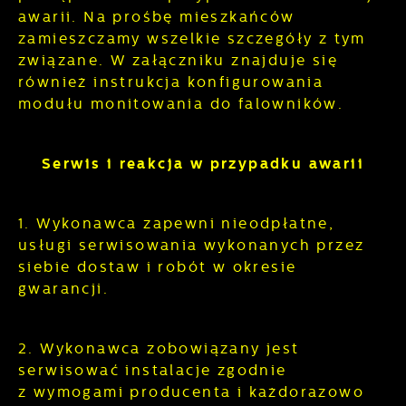
informacji w zakresie wykorzystywania witryny
awarii. Na prośbę mieszkańców
internetowej, miejsca oraz częstotliwości, z
zamieszczamy wszelkie szczegóły z tym
jaką odwiedzane są nasze serwisy www. Dane
Reklamowe
związane. W załączniku znajduje się
pozwalają nam na ocenę naszych serwisów
internetowych pod względem ich popularności
również instrukcja konfigurowania
Dzięki reklamowym plikom cookies
wśród użytkowników. Zgromadzone
prezentujemy Ci najciekawsze informacje i
modułu monitowania do falowników.
informacje są przetwarzane w formie
aktualności na stronach naszych partnerów.
zanonimizowanej. Wyrażenie zgody na
analityczne pliki cookies gwarantuje
Serwis i reakcja w przypadku awarii
Promocyjne pliki cookies służą do
dostępność wszystkich funkcjonalności.
Więcej
prezentowania Ci naszych komunikatów na
podstawie analizy Twoich upodobań oraz
Twoich zwyczajów dotyczących przeglądanej
1. Wykonawca zapewni nieodpłatne,
witryny internetowej. Treści promocyjne mogą
usługi serwisowania wykonanych przez
pojawić się na stronach podmiotów trzecich
siebie dostaw i robót w okresie
lub firm będących naszymi partnerami oraz
gwarancji.
innych dostawców usług. Firmy te działają w
charakterze pośredników prezentujących
nasze treści w postaci wiadomości, ofert,
2. Wykonawca zobowiązany jest
komunikatów mediów społecznościowych.
serwisować instalacje zgodnie
z wymogami producenta i każdorazowo