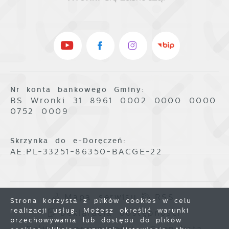
Nr konta bankowego Gminy:
BS Wronki 31 8961 0002 0000 0000
0752 0009
Skrzynka do e-Doręczeń:
AE:PL-33251-86350-BACGE-22
Mapa serwisu
RSS
Strona korzysta z plików cookies w celu
realizacji usług. Możesz określić warunki
Deklaracja dostępności
przechowywania lub dostępu do plików
Polityka prywatności
Sygnalista