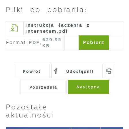
Pliki do pobrania:
Instrukcja łączenia z
Internetem.pdf
629.95
Format:
PDF,
Pobierz
KB
Powrót
Udostępnij
Poprzednia
Następna
Pozostałe
aktualności