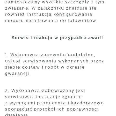
zamieszczamy wszelkie szczegóły z tym
internetowej, miejsca oraz częstotliwości, z
jaką odwiedzane są nasze serwisy www. Dane
związane. W załączniku znajduje się
Reklamowe
pozwalają nam na ocenę naszych serwisów
również instrukcja konfigurowania
Dzięki reklamowym plikom cookies
internetowych pod względem ich popularności
modułu monitowania do falowników.
prezentujemy Ci najciekawsze informacje i
wśród użytkowników. Zgromadzone informacje
aktualności na stronach naszych partnerów.
są przetwarzane w formie zanonimizowanej.
Wyrażenie zgody na analityczne pliki cookies
Serwis i reakcja w przypadku awarii
gwarantuje dostępność wszystkich
Promocyjne pliki cookies służą do
Więcej
funkcjonalności.
prezentowania Ci naszych komunikatów na
podstawie analizy Twoich upodobań oraz
1. Wykonawca zapewni nieodpłatne,
Twoich zwyczajów dotyczących przeglądanej
usługi serwisowania wykonanych przez
witryny internetowej. Treści promocyjne mogą
siebie dostaw i robót w okresie
pojawić się na stronach podmiotów trzecich
lub firm będących naszymi partnerami oraz
gwarancji.
innych dostawców usług. Firmy te działają w
charakterze pośredników prezentujących nasze
treści w postaci wiadomości, ofert,
2. Wykonawca zobowiązany jest
komunikatów mediów społecznościowych.
serwisować instalacje zgodnie
z wymogami producenta i każdorazowo
sporządzić protokół ich poprawności
działania.