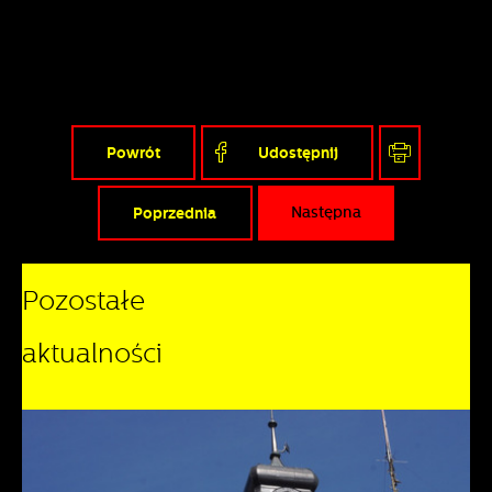
Powrót
Udostępnij
Poprzednia
Następna
Pozostałe
aktualności