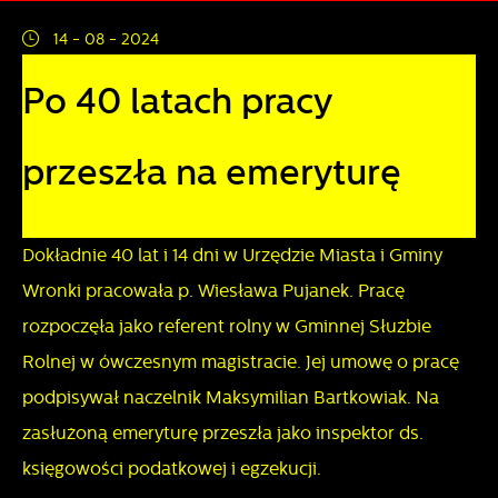
działania w celu m.in. dostosowania Twoich ustawień
14 - 08 - 2024
preferencji prywatności, logowania czy wypełniania
Funkcjonalne i personalizacyjne
formularzy. Dzięki plikom cookies strona, z której
Po 40 latach pracy
korzystasz, może działać bez zakłóceń.
Tego typu pliki cookies umożliwiają stronie internetowej
zapamiętanie wprowadzonych przez Ciebie ustawień oraz
przeszła na emeryturę
personalizację określonych funkcjonalności czy
prezentowanych treści.
Dokładnie 40 lat i 14 dni w Urzędzie Miasta i Gminy
Dzięki tym plikom cookies możemy zapewnić Ci większy
Więcej
Wronki pracowała p. Wiesława Pujanek. Pracę
komfort korzystania z funkcjonalności naszej strony poprzez
rozpoczęła jako referent rolny w Gminnej Służbie
dopasowanie jej do Twoich indywidualnych preferencji.
Analityczne
Wyrażenie zgody na funkcjonalne i personalizacyjne pliki
Rolnej w ówczesnym magistracie. Jej umowę o pracę
cookies gwarantuje dostępność większej ilości funkcji na
podpisywał naczelnik Maksymilian Bartkowiak. Na
Analityczne pliki cookies pomagają nam rozwijać się i
stronie.
dostosowywać do Twoich potrzeb.
zasłużoną emeryturę przeszła jako inspektor ds.
księgowości podatkowej i egzekucji.
Cookies analityczne pozwalają na uzyskanie informacji w