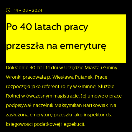
działania w celu m.in. dostosowania Twoich ustawień
14 - 08 - 2024
preferencji prywatności, logowania czy wypełniania
Funkcjonalne i personalizacyjne
formularzy. Dzięki plikom cookies strona, z której
Po 40 latach pracy
korzystasz, może działać bez zakłóceń.
Tego typu pliki cookies umożliwiają stronie internetowej
zapamiętanie wprowadzonych przez Ciebie ustawień oraz
przeszła na emeryturę
personalizację określonych funkcjonalności czy
prezentowanych treści.
Dokładnie 40 lat i 14 dni w Urzędzie Miasta i Gminy
Dzięki tym plikom cookies możemy zapewnić Ci większy
Więcej
Wronki pracowała p. Wiesława Pujanek. Pracę
komfort korzystania z funkcjonalności naszej strony poprzez
rozpoczęła jako referent rolny w Gminnej Służbie
dopasowanie jej do Twoich indywidualnych preferencji.
Analityczne
Wyrażenie zgody na funkcjonalne i personalizacyjne pliki
Rolnej w ówczesnym magistracie. Jej umowę o pracę
cookies gwarantuje dostępność większej ilości funkcji na
podpisywał naczelnik Maksymilian Bartkowiak. Na
Analityczne pliki cookies pomagają nam rozwijać się i
stronie.
dostosowywać do Twoich potrzeb.
zasłużoną emeryturę przeszła jako inspektor ds.
księgowości podatkowej i egzekucji.
Cookies analityczne pozwalają na uzyskanie informacji w