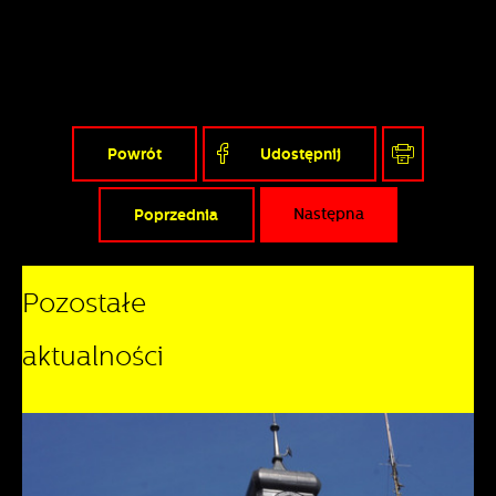
Powrót
Udostępnij
Poprzednia
Następna
Pozostałe
aktualności