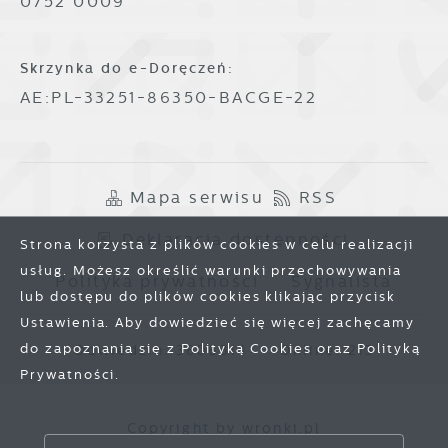
0752 0009
Skrzynka do e-Doręczeń:
AE:PL-33251-86350-BACGE-22
Mapa serwisu
RSS
Deklaracja dostępności
Strona korzysta z plików cookies w celu realizacji
usług. Możesz określić warunki przechowywania
Polityka prywatności
Sygnalista
lub dostępu do plików cookies klikając przycisk
Ustawienia. Aby dowiedzieć się więcej zachęcamy
do zapoznania się z Polityką Cookies oraz Polityką
Odwiedzin: 3806314
Online: 213
Prywatności.
Zapisz wybrane
Copyright by wronki.pl