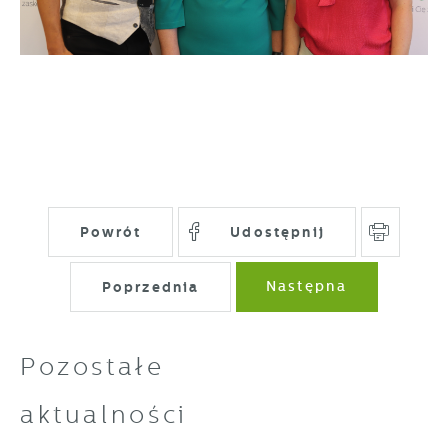
pojawić się na stronach podmiotów trzecich
lub firm będących naszymi partnerami oraz
innych dostawców usług. Firmy te działają w
charakterze pośredników prezentujących nasze
treści w postaci wiadomości, ofert,
komunikatów mediów społecznościowych.
Powrót
Udostępnij
Poprzednia
Następna
Pozostałe
aktualności