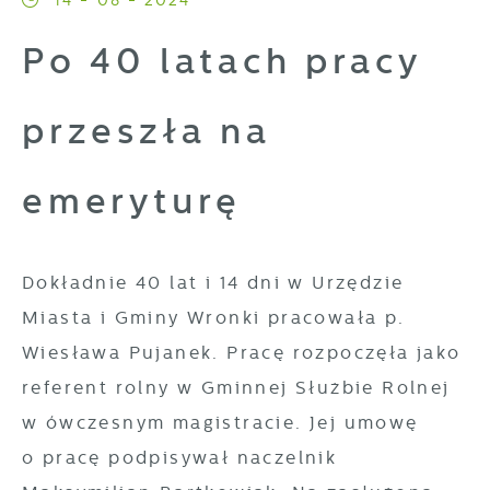
14 - 08 - 2024
Pliki cookies odpowiadają na podejmowane
Po 40 latach pracy
Więcej
przez Ciebie działania w celu m.in.
dostosowania Twoich ustawień preferencji
przeszła na
Funkcjonalne i personalizacyjne
prywatności, logowania czy wypełniania
formularzy. Dzięki plikom cookies strona, z
Tego typu pliki cookies umożliwiają stronie
emeryturę
której korzystasz, może działać bez zakłóceń.
internetowej zapamiętanie wprowadzonych
przez Ciebie ustawień oraz personalizację
określonych funkcjonalności czy
Dokładnie 40 lat i 14 dni w Urzędzie
prezentowanych treści.
Miasta i Gminy Wronki pracowała p.
Wiesława Pujanek. Pracę rozpoczęła jako
Dzięki tym plikom cookies możemy zapewnić
Więcej
Ci większy komfort korzystania z
referent rolny w Gminnej Służbie Rolnej
funkcjonalności naszej strony poprzez
w ówczesnym magistracie. Jej umowę
Analityczne
dopasowanie jej do Twoich indywidualnych
o pracę podpisywał naczelnik
preferencji. Wyrażenie zgody na funkcjonalne i
Analityczne pliki cookies pomagają nam