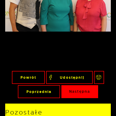
gwarantuje dostępność wszystkich
podstawie analizy Twoich upodobań oraz
funkcjonalności.
Twoich zwyczajów dotyczących
przeglądanej witryny internetowej. Treści
promocyjne mogą pojawić się na stronach
podmiotów trzecich lub firm będących
naszymi partnerami oraz innych
dostawców usług. Firmy te działają w
charakterze pośredników prezentujących
nasze treści w postaci wiadomości, ofert,
komunikatów mediów społecznościowych.
Powrót
Udostępnij
Poprzednia
Następna
Pozostałe