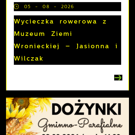
05 - 08 - 2026
Wycieczka rowerowa z
Muzeum Ziemi
Wronieckiej – Jasionna i
Wilczak