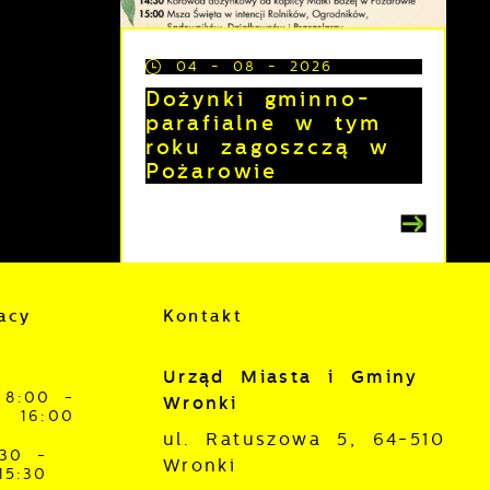
04 - 08 - 2026
Dożynki gminno-
parafialne w tym
roku zagoszczą w
z
Pożarowie
acy
Kontakt
j
Urząd Miasta i Gminy
mi
8:00 -
Wronki
ą
16:00
ul. Ratuszowa 5, 64-510
:30 -
Wronki
15:30