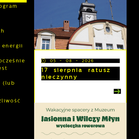
ogram
ch
energii
ocześnie
05 - 08 - 2026
est
17 sierpnia ratusz
nieczynny
 (lub
liwość