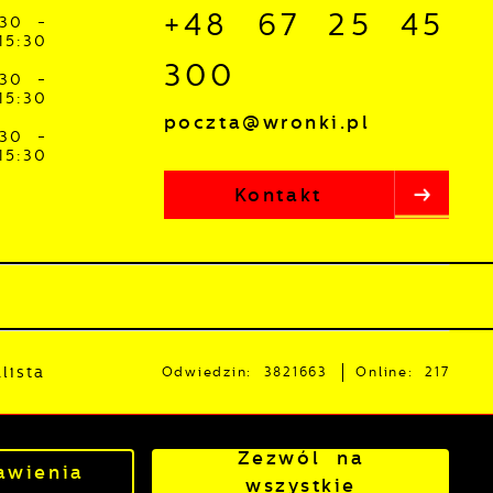
+48 67 25 45
:30 -
15:30
300
:30 -
15:30
poczta@wronki.pl
:30 -
15:30
Kontakt
lista
Odwiedzin: 3821663
Online: 217
owered by
2ClickPortal®
- Portale nowej generacji
Zezwól na
awienia
wszystkie