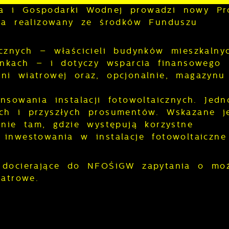
a i Gospodarki Wodnej prowadzi nowy Pr
owa realizowany ze środków Funduszu
cznych – właścicieli budynków mieszkalny
ynkach – i dotyczy wsparcia finansowego
i wiatrowej oraz, opcjonalnie, magazynu 
sowania instalacji fotowoltaicznych. Jedn
ch i przyszłych prosumentów. Wskazane j
lnie tam, gdzie występują korzystne
inwestowania w instalacje fotowoltaiczne
 docierające do NFOŚiGW zapytania o moż
atrowe.