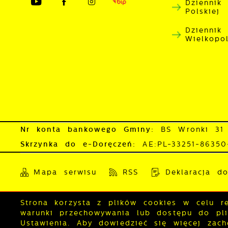
Dziennik
Polskiej
Dziennik
Wielkopo
Nr konta bankowego Gminy:
BS Wronki 31
Skrzynka do e-Doręczeń:
AE:PL-33251-8635
Mapa serwisu
RSS
Deklaracja do
Strona korzysta z plików cookies w celu rea
Copyright by wronki.pl
warunki przechowywania lub dostępu do plik
Ustawienia. Aby dowiedzieć się więcej zac