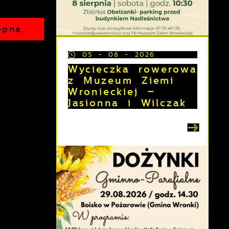
ępna
05 - 08 - 2026
Wycieczka rowerowa
z Muzeum Ziemi
Wronieckiej –
Jasionna i Wilczak