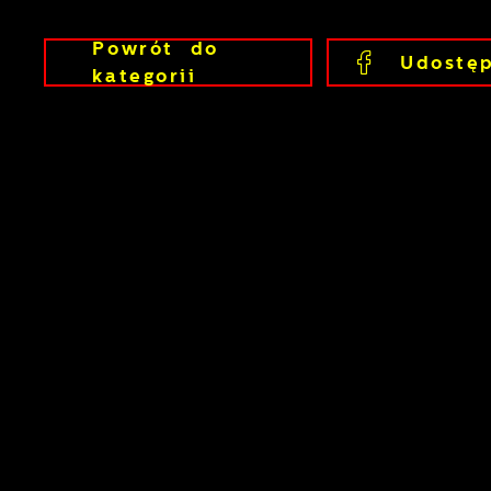
U
Powrót
do
Udostęp
kategorii
S
c
m
N
N
f
k
P
W
d
p
f
k
F
T
z
p
p
D
W