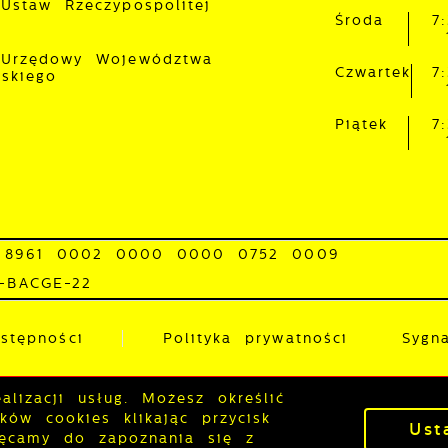
 Ustaw Rzeczypospolitej
Środa
7
 Urzędowy Województwa
Czwartek
7
lskiego
Piątek
7
 8961 0002 0000 0000 0752 0009
0-BACGE-22
stępności
Polityka prywatności
Sygna
lizacji usług. Możesz określić
P
ów cookies klikając przycisk
Ust
hęcamy do zapoznania się z