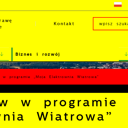
rawę
Kontakt
e
Biznes i rozwój
 w programie „Moja Elektrownia Wiatrowa”
ów w programie
wnia Wiatrowa”