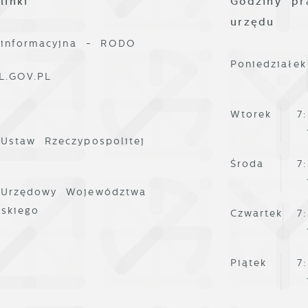
linki
Godziny pr
ostaci wiadomości, ofert, komunikatów mediów
połecznościowych.
urzędu
 informacyjna - RODO
Poniedziałek
L.GOV.PL
Wtorek
7
 Ustaw Rzeczypospolitej
Środa
7
 Urzędowy Województwa
lskiego
Czwartek
7
Piątek
7