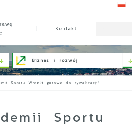
rawę
Kontakt
e
Biznes i rozwój
emii Sportu Wronki gotowe do rywalizacji!
ademii Sportu