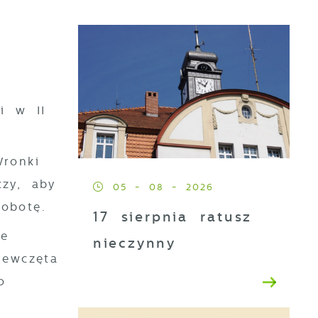
i w II
ronki
zy, aby
05 - 08 - 2026
obotę.
17 sierpnia ratusz
ie
nieczynny
iewczęta
o