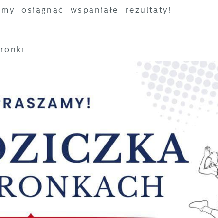
y osiągnąć wspaniałe rezultaty!
Wronki
stawienia
zanujemy Twoją prywatność. Możesz zmienić ustawienia