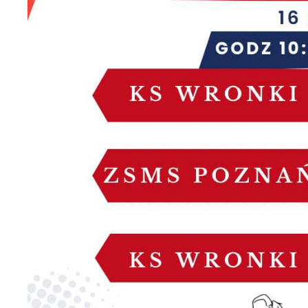
c
m
N
N
f
k
P
W
d
p
f
F
k
T
z
p
p
D
W
k