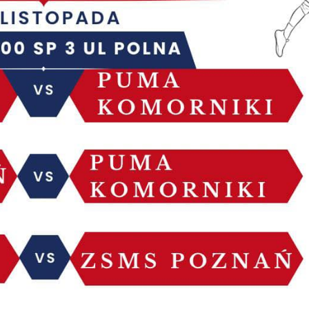
ookies lub zaakceptować je wszystkie. W dowolnym
omencie możesz dokonać zmiany swoich ustawień.
iezbędne
iezbędne pliki cookies służą do prawidłowego
unkcjonowania strony internetowej i umożliwiają Ci
omfortowe korzystanie z oferowanych przez nas usług.
liki cookies odpowiadają na podejmowane przez Ciebie
ięcej
ziałania w celu m.in. dostosowania Twoich ustawień
referencji prywatności, logowania czy wypełniania
ormularzy. Dzięki plikom cookies strona, z której
unkcjonalne i personalizacyjne
orzystasz, może działać bez zakłóceń.
ego typu pliki cookies umożliwiają stronie internetowej
Zapisz wybrane
apamiętanie wprowadzonych przez Ciebie ustawień oraz
ersonalizację określonych funkcjonalności czy
Zezwól na wszystkie
rezentowanych treści.
zięki tym plikom cookies możemy zapewnić Ci większy
ięcej
omfort korzystania z funkcjonalności naszej strony poprz