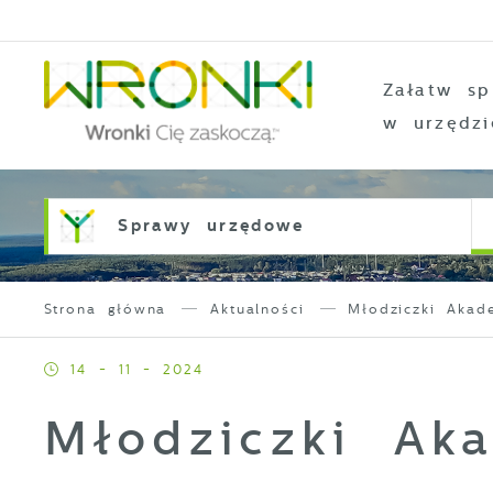
Przejdź do menu.
Przejdź do wyszukiwarki.
Przejdź do treści.
Przejdź do ustawień wielkości czcionki.
Włącz wersję kontrastową strony.
Załatw sp
w urzędzi
Sprawy urzędowe
Strona główna
Aktualności
Młodziczki Akad
14 - 11 - 2024
Młodziczki Ak