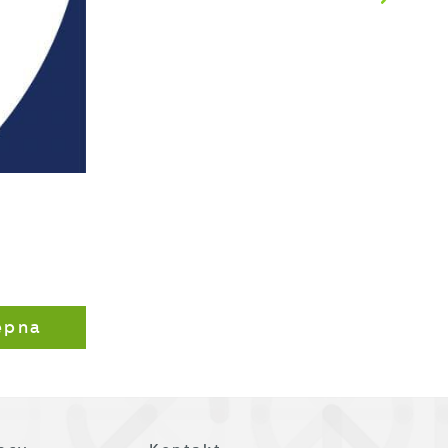
z
ępna
j
i
ą