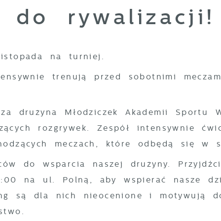
do rywalizacji!
istopada na turniej.
tensywnie trenują przed sobotnimi meczam
sza drużyna Młodziczek Akademii Sportu W
ących rozgrywek. Zespół intensywnie ćwic
chodzących meczach, które odbędą się w s
ców do wsparcia naszej drużyny. Przyjdźc
0:00 na ul. Polną, aby wspierać nasze dz
ng są dla nich nieocenione i motywują d
stwo.