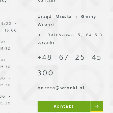
acy
Kontakt
Urząd Miasta i Gminy
8:00 -
Wronki
16:00
ul. Ratuszowa 5, 64-510
:30 -
Wronki
15:30
+48 67 25 45
:30 -
15:30
300
:30 -
15:30
poczta@wronki.pl
:30 -
15:30
Kontakt