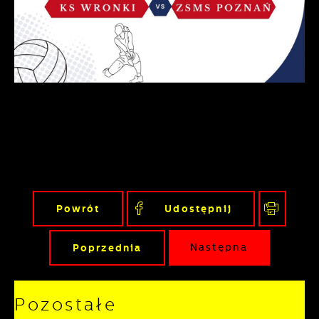
Powrót
Udostępnij
Poprzednia
Następna
Pozostałe