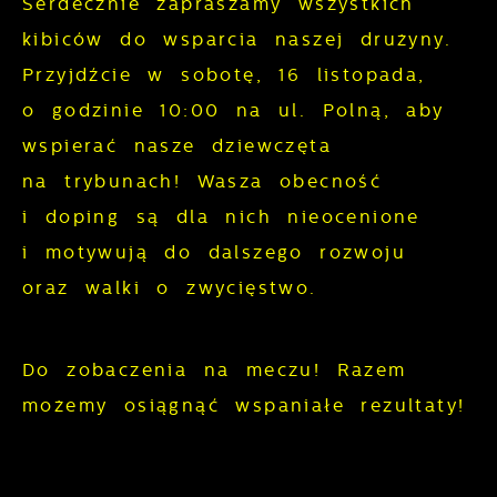
Serdecznie zapraszamy wszystkich
prezentowania Ci naszych komunikatów na
gwarantuje dostępność wszystkich
podstawie analizy Twoich upodobań oraz
kibiców do wsparcia naszej drużyny.
funkcjonalności.
Twoich zwyczajów dotyczących
Przyjdźcie w sobotę, 16 listopada,
przeglądanej witryny internetowej. Treści
o godzinie 10:00 na ul. Polną, aby
promocyjne mogą pojawić się na stronach
wspierać nasze dziewczęta
podmiotów trzecich lub firm będących
na trybunach! Wasza obecność
naszymi partnerami oraz innych
i doping są dla nich nieocenione
dostawców usług. Firmy te działają w
charakterze pośredników prezentujących
i motywują do dalszego rozwoju
nasze treści w postaci wiadomości, ofert,
oraz walki o zwycięstwo.
komunikatów mediów społecznościowych.
Do zobaczenia na meczu! Razem
możemy osiągnąć wspaniałe rezultaty!