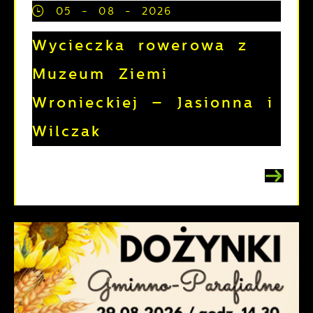
05 - 08 - 2026
Wycieczka rowerowa z
Muzeum Ziemi
Wronieckiej – Jasionna i
Wilczak