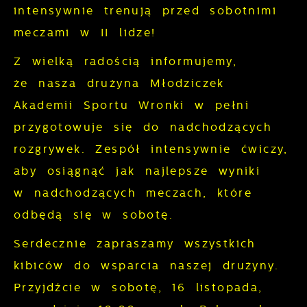
funkcjonalne i personalizacyjne pliki
rozwijać się i dostosowywać do Twoich
intensywnie trenują przed sobotnimi
cookies gwarantuje dostępność większej
potrzeb.
meczami w II lidze!
ilości funkcji na stronie.
Cookies analityczne pozwalają na
Więcej
Z wielką radością informujemy,
uzyskanie informacji w zakresie
że nasza drużyna Młodziczek
wykorzystywania witryny internetowej,
Reklamowe
Akademii Sportu Wronki w pełni
miejsca oraz częstotliwości, z jaką
odwiedzane są nasze serwisy www. Dane
przygotowuje się do nadchodzących
Dzięki reklamowym plikom cookies
pozwalają nam na ocenę naszych
rozgrywek. Zespół intensywnie ćwiczy,
prezentujemy Ci najciekawsze informacje i
serwisów internetowych pod względem ich
aktualności na stronach naszych
aby osiągnąć jak najlepsze wyniki
popularności wśród użytkowników.
partnerów.
w nadchodzących meczach, które
Zgromadzone informacje są przetwarzane
Promocyjne pliki cookies służą do
odbędą się w sobotę.
Więcej
w formie zanonimizowanej. Wyrażenie
prezentowania Ci naszych komunikatów na
zgody na analityczne pliki cookies
Serdecznie zapraszamy wszystkich
podstawie analizy Twoich upodobań oraz
gwarantuje dostępność wszystkich
kibiców do wsparcia naszej drużyny.
Twoich zwyczajów dotyczących
funkcjonalności.
przeglądanej witryny internetowej. Treści
Przyjdźcie w sobotę, 16 listopada,
promocyjne mogą pojawić się na stronach