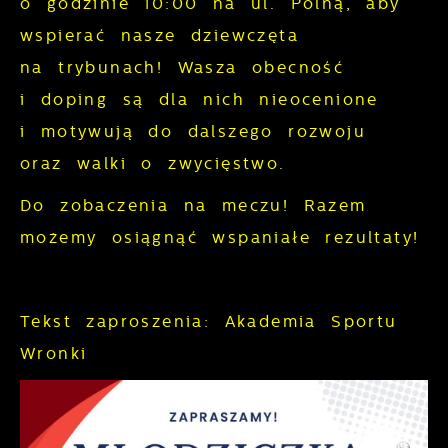
o godzinie 10:00 na ul. Polną, aby
podmiotów trzecich lub firm będących
wspierać nasze dziewczęta
naszymi partnerami oraz innych
na trybunach! Wasza obecność
dostawców usług. Firmy te działają w
i doping są dla nich nieocenione
charakterze pośredników prezentujących
i motywują do dalszego rozwoju
nasze treści w postaci wiadomości, ofert,
komunikatów mediów społecznościowych.
oraz walki o zwycięstwo.
Do zobaczenia na meczu! Razem
możemy osiągnąć wspaniałe rezultaty!
Tekst zaproszenia: Akademia Sportu
Wronki