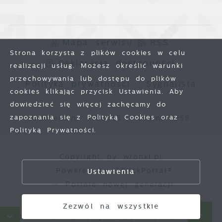
Mapa serwisu
RSS
Strona korzysta z plików cookies w celu
Deklaracja dostępności
realizacji usług. Możesz określić warunki
przechowywania lub dostępu do plików
Polityka prywatności
Sygnalista
cookies klikając przycisk Ustawienia. Aby
dowiedzieć się więcej zachęcamy do
zapoznania się z Polityką Cookies oraz
Odwiedzin: 3780858
Online: 259
Polityką Prywatności.
Zapisz wybrane
Copyright by wronki.pl
Powered by
2ClickPortal®
Ustawienia
Zezwól na wszystkie
- Portale nowej generacji
Zezwól na wszystkie
DÓW
DANE O JAKOŚCI POWIETRZA
HA