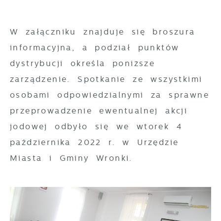
zgody na analityczne pliki cookies
podstawie analizy Twoich upodobań oraz
gwarantuje dostępność wszystkich
Twoich zwyczajów dotyczących przeglądanej
funkcjonalności.
W załączniku znajduje się broszura
witryny internetowej. Treści promocyjne
mogą pojawić się na stronach podmiotów
informacyjna, a podział punktów
trzecich lub firm będących naszymi
dystrybucji określa poniższe
partnerami oraz innych dostawców usług.
zarządzenie. Spotkanie ze wszystkimi
Firmy te działają w charakterze
osobami odpowiedzialnymi za sprawne
pośredników prezentujących nasze treści w
przeprowadzenie ewentualnej akcji
postaci wiadomości, ofert, komunikatów
jodowej odbyło się we wtorek 4
mediów społecznościowych.
października 2022 r. w Urzędzie
Miasta i Gminy Wronki.