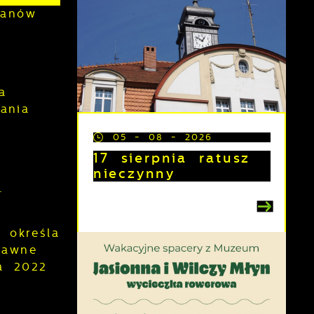
lanów
a
ania
05 - 08 - 2026
17 sierpnia ratusz
nieczynny
.
 określa
rawne
a 2022