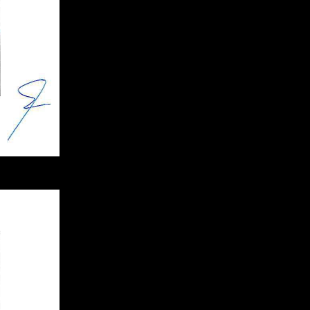
j
mi
ą