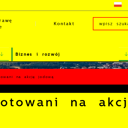
rawę
Kontakt
e
Biznes i rozwój
towani na akcję jodową
gotowani na akc