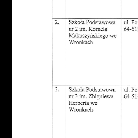
f
k
P
W
d
p
f
k
F
T
z
p
p
D
W
k
p
p
p
A
w
A
d
C
W
z
c