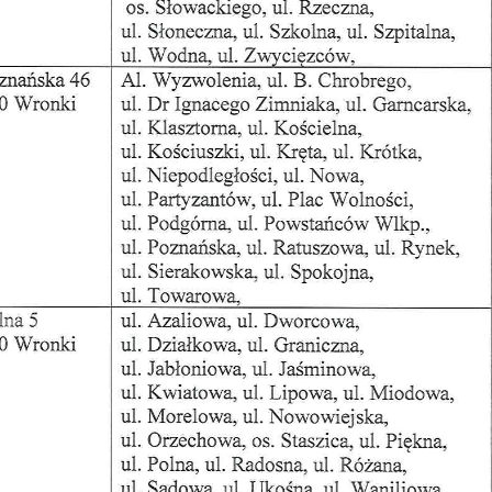
unkcjonowania strony internetowej i umożliwiają Ci
omfortowe korzystanie z oferowanych przez nas usług.
liki cookies odpowiadają na podejmowane przez Ciebie
ięcej
ziałania w celu m.in. dostosowania Twoich ustawień
referencji prywatności, logowania czy wypełniania
ormularzy. Dzięki plikom cookies strona, z której
orzystasz, może działać bez zakłóceń.
unkcjonalne i personalizacyjne
ego typu pliki cookies umożliwiają stronie internetowej
Zapisz wybrane
apamiętanie wprowadzonych przez Ciebie ustawień oraz
ersonalizację określonych funkcjonalności czy
rezentowanych treści.
Zezwól na wszystkie
zięki tym plikom cookies możemy zapewnić Ci większy
ięcej
omfort korzystania z funkcjonalności naszej strony
oprzez dopasowanie jej do Twoich indywidualnych
referencji. Wyrażenie zgody na funkcjonalne i
ersonalizacyjne pliki cookies gwarantuje dostępność
nalityczne
iększej ilości funkcji na stronie.
nalityczne pliki cookies pomagają nam rozwijać się i
ostosowywać do Twoich potrzeb.
ookies analityczne pozwalają na uzyskanie informacji w
ięcej
akresie wykorzystywania witryny internetowej, miejsca ora
zęstotliwości, z jaką odwiedzane są nasze serwisy www.