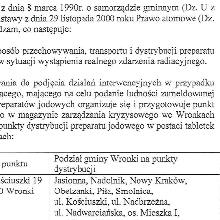
stawienia
zanujemy Twoją prywatność. Możesz zmienić ustawienia
ookies lub zaakceptować je wszystkie. W dowolnym
omencie możesz dokonać zmiany swoich ustawień.
iezbędne
iezbędne pliki cookies służą do prawidłowego