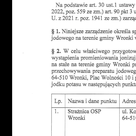
U
S
c
m
N
N