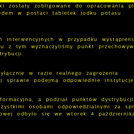
ski zostały zobligowane do opracowania p
jodem w postaci tabletek jodku potasu
ń interwencyjnych w przypadku wystąpieni
zku z tym wyznaczyliśmy punkt przechowyw
rybucji.
łącznie w razie realnego zagrożenia
ej sprawie podejmą odpowiednie instytucje
formacyjna, a podział punktów dystrybucji
szystkimi osobami odpowiedzialnymi za sp
dowej odbyło się we wtorek 4 październik