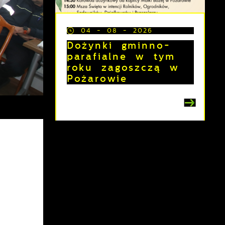
04 - 08 - 2026
Dożynki gminno-
parafialne w tym
roku zagoszczą w
Pożarowie