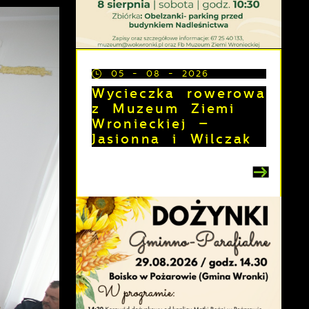
05 - 08 - 2026
Wycieczka rowerowa
z Muzeum Ziemi
Wronieckiej –
Jasionna i Wilczak