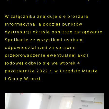
witryny internetowej. Treści promocyjne mogą
pojawić się na stronach podmiotów trzecich
W załączniku znajduje się broszura
lub firm będących naszymi partnerami oraz
informacyjna, a podział punktów
innych dostawców usług. Firmy te działają w
charakterze pośredników prezentujących
dystrybucji określa poniższe zarządzenie.
nasze treści w postaci wiadomości, ofert,
Spotkanie ze wszystkimi osobami
komunikatów mediów społecznościowych.
odpowiedzialnymi za sprawne
przeprowadzenie ewentualnej akcji
jodowej odbyło się we wtorek 4
października 2022 r. w Urzędzie Miasta
i Gminy Wronki.