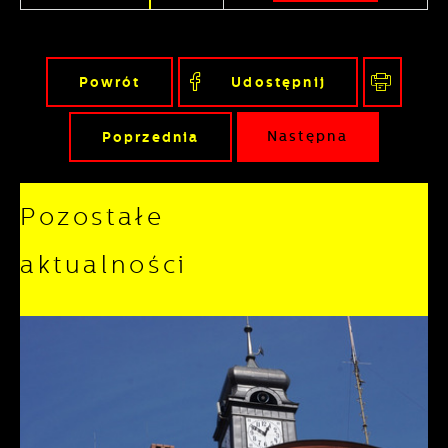
Powrót
Udostępnij
Poprzednia
Następna
Pozostałe
aktualności