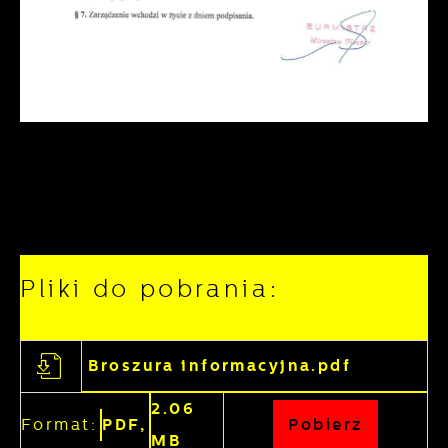
Pliki do pobrania:
Broszura informacyjna.pdf
2.06
Format:
PDF,
Pobierz
MB