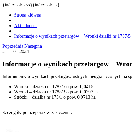
{index_ob_css}{index_ob_js}
Strona główna
Aktualności
Informacje o wynikach przetargów – Wronki działki nr 1787/5 i
Poprzednia
Następna
21 - 10 - 2024
Informacje o wynikach przetargów – Wronki
Informujemy o wynikach przetargów ustnych nieograniczonych na s
Wronki – działka nr 1787/5 o pow. 0,0416 ha
Wronki – działka nr 1788/3 o pow. 0,0397 ha
Stróżki – działka nr 173/1 o pow. 0,0713 ha
Szczegóły poniżej oraz w załączeniu.