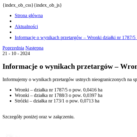
{index_ob_css}{index_ob_js}
Strona główna
Aktualności
Informacje o wynikach przetargów – Wronki działki nr 1787/5 i
Poprzednia
Następna
21 - 10 - 2024
Informacje o wynikach przetargów – Wronki
Informujemy o wynikach przetargów ustnych nieograniczonych na s
Wronki – działka nr 1787/5 o pow. 0,0416 ha
Wronki – działka nr 1788/3 o pow. 0,0397 ha
Stróżki – działka nr 173/1 o pow. 0,0713 ha
Szczegóły poniżej oraz w załączeniu.