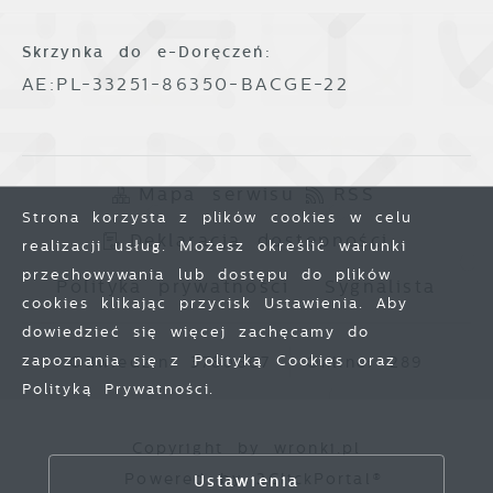
Skrzynka do e-Doręczeń:
AE:PL-33251-86350-BACGE-22
Mapa serwisu
RSS
Strona korzysta z plików cookies w celu
Deklaracja dostępności
realizacji usług. Możesz określić warunki
przechowywania lub dostępu do plików
Polityka prywatności
Sygnalista
cookies klikając przycisk Ustawienia. Aby
dowiedzieć się więcej zachęcamy do
zapoznania się z Polityką Cookies oraz
Odwiedzin: 3780667
Online: 289
Polityką Prywatności.
Zapisz wybrane
Copyright by wronki.pl
Powered by
2ClickPortal®
Ustawienia