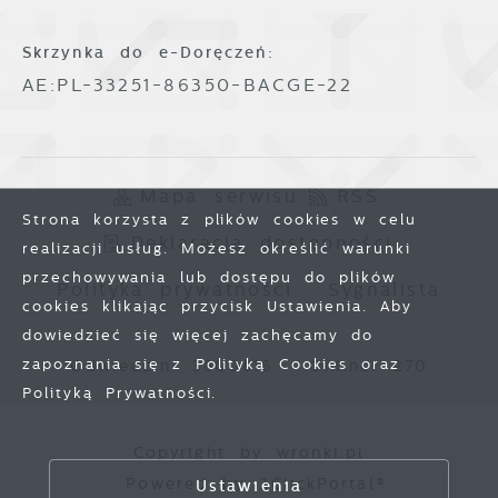
Skrzynka do e-Doręczeń:
AE:PL-33251-86350-BACGE-22
Mapa serwisu
RSS
Strona korzysta z plików cookies w celu
Deklaracja dostępności
realizacji usług. Możesz określić warunki
przechowywania lub dostępu do plików
Polityka prywatności
Sygnalista
cookies klikając przycisk Ustawienia. Aby
dowiedzieć się więcej zachęcamy do
zapoznania się z Polityką Cookies oraz
Odwiedzin: 3800816
Online: 270
Polityką Prywatności.
Zapisz wybrane
Copyright by wronki.pl
Powered by
2ClickPortal®
Ustawienia