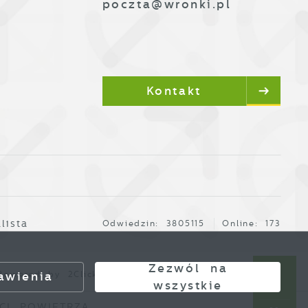
poczta@wronki.pl
Kontakt
lista
Odwiedzin: 3805115
Online: 173
Zezwól na
owered by
2ClickPortal®
- Portale nowej generacji
awienia
wszystkie
POWIETRZA