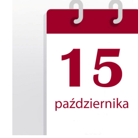
U
S
c
m
N
N