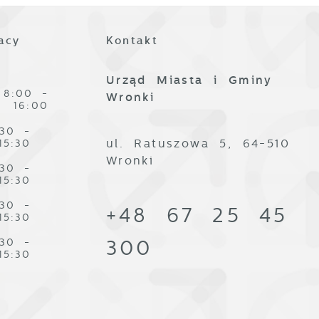
acy
Kontakt
Urząd Miasta i Gminy
8:00 -
Wronki
16:00
j
:30 -
i
ul. Ratuszowa 5, 64-510
15:30
ą
Wronki
:30 -
15:30
:30 -
+48 67 25 45
15:30
:30 -
300
15:30