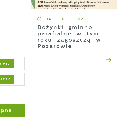
04 - 08 - 2026
Dożynki gminno-
parafialne w tym
roku zagoszczą w
Pożarowie
ierz
ez
ierz
ępna
z