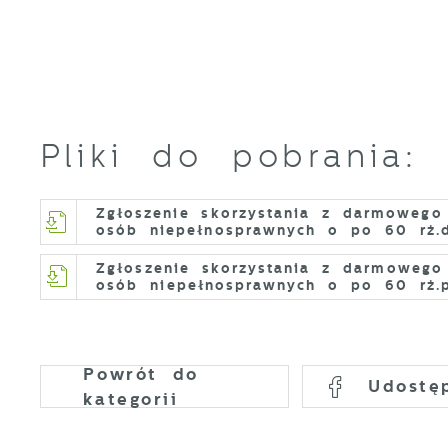
f
k
P
W
d
p
f
k
F
Pliki do pobrania:
T
z
p
Zgłoszenie skorzystania z darmowego 
p
osób niepełnosprawnych o po 60 rż.
D
W
Zgłoszenie skorzystania z darmowego 
k
osób niepełnosprawnych o po 60 rż.
d
W
c
A
s
A
d
Powrót
do
Udostę
kategorii
C
W
z
c