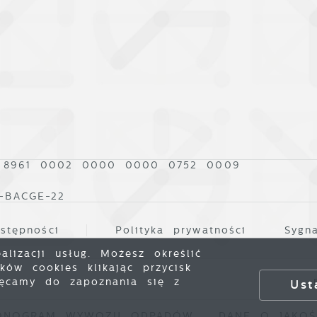
 8961 0002 0000 0000 0752 0009
0-BACGE-22
stępności
Polityka prywatności
Sygna
lizacji usług. Możesz określić
ów cookies klikając przycisk
hęcamy do zapoznania się z
P
Ust
GRAM WYWOZU ODPADÓW
DANE O JAKOŚCI 