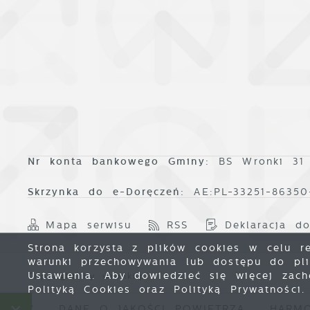
Nr konta bankowego Gminy:
BS Wronki 31
Skrzynka do e-Doręczeń:
AE:PL-33251-8635
Mapa serwisu
RSS
Deklaracja do
Strona korzysta z plików cookies w celu rea
warunki przechowywania lub dostępu do plik
Ustawienia. Aby dowiedzieć się więcej zac
Copyright by wronki.pl
Polityką Cookies oraz Polityką Prywatności.
ÓW
DANE O JAKOŚCI POWIETRZA
HARMONO