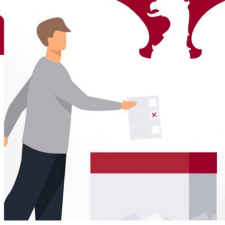
stawienia
zanujemy Twoją prywatność. Możesz zmienić ustawienia
ookies lub zaakceptować je wszystkie. W dowolnym
omencie możesz dokonać zmiany swoich ustawień.
iezbędne
iezbędne pliki cookies służą do prawidłowego