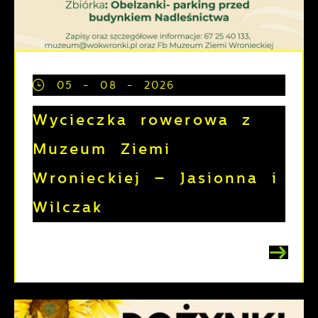
05 - 08 - 2026
Wycieczka rowerowa z
Muzeum Ziemi
Wronieckiej – Jasionna i
Wilczak