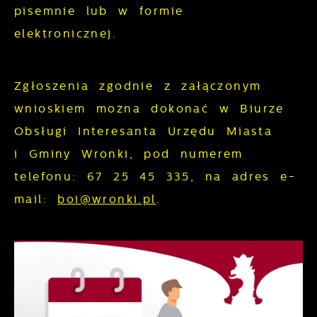
prezentowania Ci naszych komunikatów na
pisemnie lub w formie
gwarantuje dostępność wszystkich
podstawie analizy Twoich upodobań oraz
elektronicznej.
funkcjonalności.
Twoich zwyczajów dotyczących
przeglądanej witryny internetowej. Treści
promocyjne mogą pojawić się na stronach
Zgłoszenia zgodnie z załączonym
podmiotów trzecich lub firm będących
wnioskiem można dokonać w Biurze
naszymi partnerami oraz innych
Obsługi Interesanta Urzędu Miasta
dostawców usług. Firmy te działają w
i Gminy Wronki, pod numerem
charakterze pośredników prezentujących
telefonu: 67 25 45 335, na adres e-
nasze treści w postaci wiadomości, ofert,
mail:
boi@wronki.pl
.
komunikatów mediów społecznościowych.