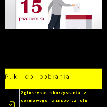
Pliki do pobrania:
Zgłoszenie skorzystania z
darmowego transportu dla