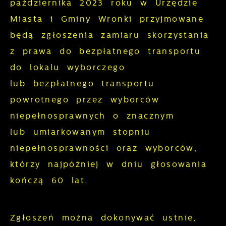
października 2023 roku w Urzędzie
Analityczne
dopasowanie jej do Twoich indywidualnych
Miasta i Gminy Wronki przyjmowane
preferencji. Wyrażenie zgody na
Analityczne pliki cookies pomagają nam
będą zgłoszenia zamiaru skorzystania
funkcjonalne i personalizacyjne pliki
rozwijać się i dostosowywać do Twoich
z prawa do bezpłatnego transportu
cookies gwarantuje dostępność większej
potrzeb.
do lokalu wyborczego
ilości funkcji na stronie.
lub bezpłatnego transportu
Cookies analityczne pozwalają na
Więcej
powrotnego przez wyborców
uzyskanie informacji w zakresie
wykorzystywania witryny internetowej,
niepełnosprawnych o znacznym
Reklamowe
miejsca oraz częstotliwości, z jaką
lub umiarkowanym stopniu
odwiedzane są nasze serwisy www. Dane
Dzięki reklamowym plikom cookies
niepełnosprawności oraz wyborców,
pozwalają nam na ocenę naszych
prezentujemy Ci najciekawsze informacje i
którzy najpóźniej w dniu głosowania
serwisów internetowych pod względem ich
aktualności na stronach naszych
kończą 60 lat.
popularności wśród użytkowników.
partnerów.
Zgromadzone informacje są przetwarzane
w formie zanonimizowanej. Wyrażenie
Promocyjne pliki cookies służą do
Zgłoszeń można dokonywać ustnie,
Więcej
zgody na analityczne pliki cookies