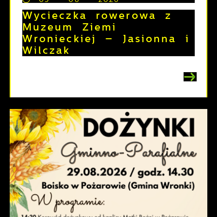
Wycieczka rowerowa z
Muzeum Ziemi
Wronieckiej – Jasionna i
Wilczak