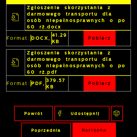
Zgłoszenie skorzystania z
darmowego transportu dla
osób niepełnosprawnych o po
60 rż.docx
41.29
Format:
DOCX,
Pobierz
KB
Zgłoszenie skorzystania z
darmowego transportu dla
osób niepełnosprawnych o po
60 rż.pdf
379.57
Format:
PDF,
Pobierz
KB
Powrót
Udostępnij
Poprzednia
Następna