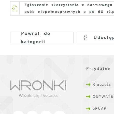
Zgłoszenie skorzystania z darmowego 
D
osób niepełnosprawnych o po 60 rż.
W
k
d
W
A
Powrót
do
c
Udostę
A
s
kategorii
d
C
W
z
c
Przydatne 
D
R
i
D
u
Klauzula
n
f
p
p
OBYWATE
f
P
W
ePUAP
n