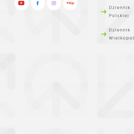
u
Dziennik
w
Polskiej
n
p
Dziennik
w
p
Wielkopo
s