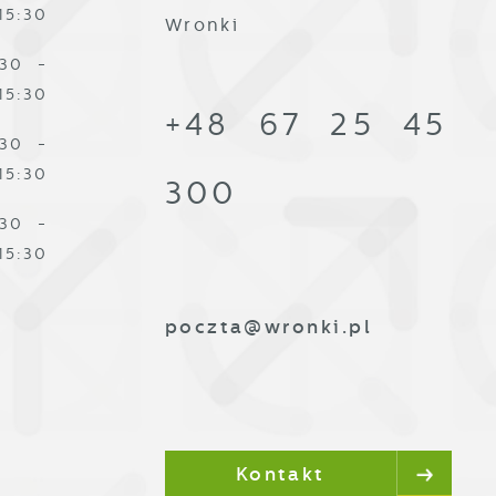
j
15:30
Wronki
i
:30 -
ą
15:30
+48 67 25 45
:30 -
15:30
300
:30 -
15:30
poczta@wronki.pl
Kontakt