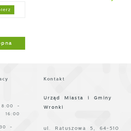
ierz
ez
ępna
z
acy
Kontakt
Urząd Miasta i Gminy
8:00 -
Wronki
16:00
:30 -
ul. Ratuszowa 5, 64-510