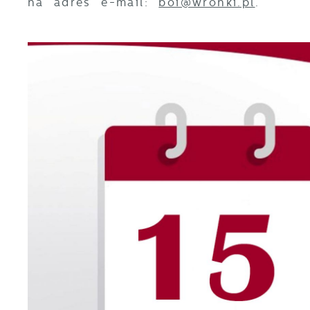
na adres e-mail:
boi@wronki.pl
.
U