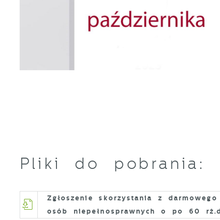
S
c
m
N
N
f
k
P
W
d
p
Pliki do pobrania:
f
F
k
T
z
Zgłoszenie skorzystania z darmowego 
p
osób niepełnosprawnych o po 60 rż.
p