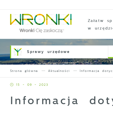
Przejdź do menu.
Przejdź do wyszukiwarki.
Przejdź do treści.
Przejdź do ustawień wielkości czcionki.
Włącz wersję kontrastową strony.
Załatw sp
w urzędzi
Sprawy urzędowe
Strona główna
Aktualności
Informacja doty
15 - 09 - 2023
Informacja do