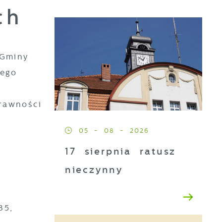
ch
 Gminy
nego
rawności
05 - 08 - 2026
17 sierpnia ratusz
nieczynny
35,