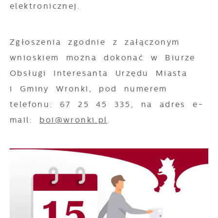
elektronicznej.
gwarantuje dostępność wszystkich
Twoich zwyczajów dotyczących przeglądanej
funkcjonalności.
witryny internetowej. Treści promocyjne
mogą pojawić się na stronach podmiotów
Zgłoszenia zgodnie z załączonym
trzecich lub firm będących naszymi
wnioskiem można dokonać w Biurze
partnerami oraz innych dostawców usług.
Obsługi Interesanta Urzędu Miasta
Firmy te działają w charakterze
i Gminy Wronki, pod numerem
pośredników prezentujących nasze treści w
telefonu: 67 25 45 335, na adres e-
postaci wiadomości, ofert, komunikatów
mail:
boi@wronki.pl
.
mediów społecznościowych.