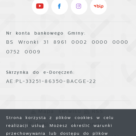
Nr konta bankowego Gminy:
BS Wronki 31 8961 0002 0000 0000
0752 0009
Skrzynka do e-Doręczeń:
AE:PL-33251-86350-BACGE-22
Mapa serwisu
RSS
Strona korzysta z plików cookies w celu
Deklaracja dostępności
realizacji usług. Możesz określić warunki
przechowywania lub dostępu do plików