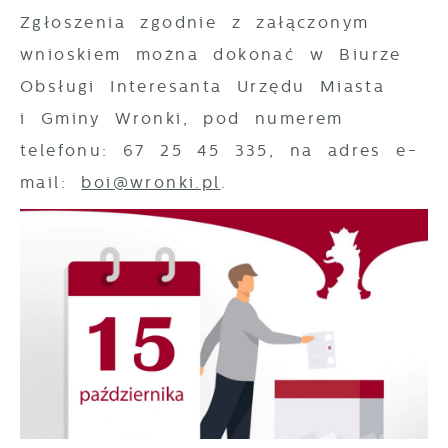
partnerami oraz innych dostawców usług.
Zgłoszenia zgodnie z załączonym
Firmy te działają w charakterze
wnioskiem można dokonać w Biurze
pośredników prezentujących nasze treści w
Obsługi Interesanta Urzędu Miasta
postaci wiadomości, ofert, komunikatów
i Gminy Wronki, pod numerem
mediów społecznościowych.
telefonu: 67 25 45 335, na adres e-
mail:
boi@wronki.pl
.