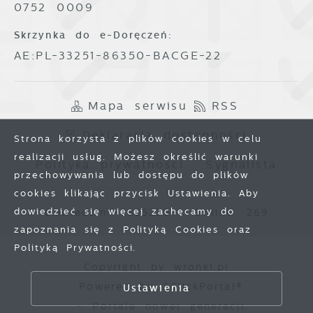
0752 0009
Skrzynka do e-Doręczeń:
AE:PL-33251-86350-BACGE-22
Mapa serwisu
RSS
Deklaracja dostępności
Strona korzysta z plików cookies w celu
realizacji usług. Możesz określić warunki
Polityka prywatności
Sygnalista
przechowywania lub dostępu do plików
cookies klikając przycisk Ustawienia. Aby
dowiedzieć się więcej zachęcamy do
Odwiedzin: 3825230
Online: 269
zapoznania się z Polityką Cookies oraz
Polityką Prywatności.
Zapisz wybrane
Copyright by wronki.pl
Powered by
2ClickPortal®
Ustawienia
Zezwól na wszystkie
- Portale nowej generacji