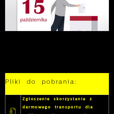
Pliki do pobrania:
Zgłoszenie skorzystania z
darmowego transportu dla