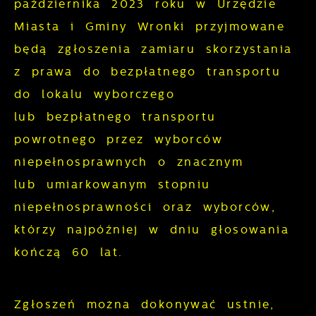
października 2023 roku w Urzędzie
Analityczne
dopasowanie jej do Twoich indywidualnych
Miasta i Gminy Wronki przyjmowane
preferencji. Wyrażenie zgody na
Analityczne pliki cookies pomagają nam
będą zgłoszenia zamiaru skorzystania
funkcjonalne i personalizacyjne pliki
rozwijać się i dostosowywać do Twoich
z prawa do bezpłatnego transportu
cookies gwarantuje dostępność większej
potrzeb.
do lokalu wyborczego
ilości funkcji na stronie.
lub bezpłatnego transportu
Cookies analityczne pozwalają na
Więcej
powrotnego przez wyborców
uzyskanie informacji w zakresie
wykorzystywania witryny internetowej,
niepełnosprawnych o znacznym
Reklamowe
miejsca oraz częstotliwości, z jaką
lub umiarkowanym stopniu
odwiedzane są nasze serwisy www. Dane
Dzięki reklamowym plikom cookies
niepełnosprawności oraz wyborców,
pozwalają nam na ocenę naszych
prezentujemy Ci najciekawsze informacje i
którzy najpóźniej w dniu głosowania
serwisów internetowych pod względem ich
aktualności na stronach naszych
kończą 60 lat.
popularności wśród użytkowników.
partnerów.
Zgromadzone informacje są przetwarzane
w formie zanonimizowanej. Wyrażenie
Promocyjne pliki cookies służą do
Zgłoszeń można dokonywać ustnie,
Więcej
zgody na analityczne pliki cookies