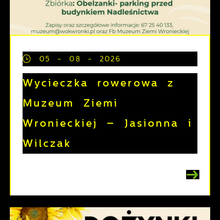
05 - 08 - 2026
Wycieczka rowerowa z
Muzeum Ziemi
Wronieckiej – Jasionna i
Wilczak