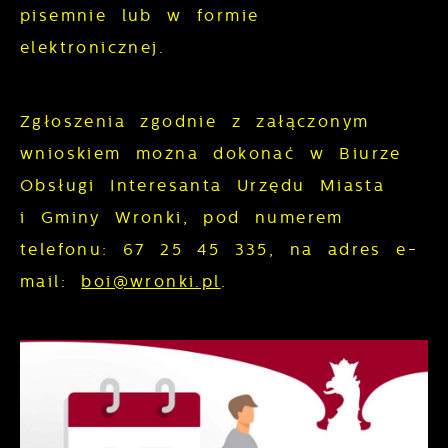
prezentowania Ci naszych komunikatów na
pisemnie lub w formie
gwarantuje dostępność wszystkich
podstawie analizy Twoich upodobań oraz
elektronicznej.
funkcjonalności.
Twoich zwyczajów dotyczących
przeglądanej witryny internetowej. Treści
promocyjne mogą pojawić się na stronach
Zgłoszenia zgodnie z załączonym
podmiotów trzecich lub firm będących
wnioskiem można dokonać w Biurze
naszymi partnerami oraz innych
Obsługi Interesanta Urzędu Miasta
dostawców usług. Firmy te działają w
i Gminy Wronki, pod numerem
charakterze pośredników prezentujących
telefonu: 67 25 45 335, na adres e-
nasze treści w postaci wiadomości, ofert,
mail:
boi@wronki.pl
.
komunikatów mediów społecznościowych.