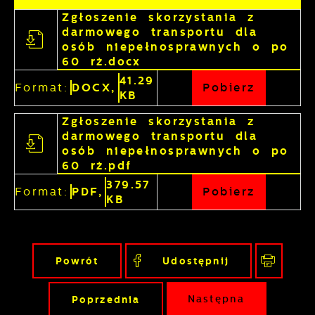
Zgłoszenie skorzystania z
darmowego transportu dla
osób niepełnosprawnych o po
60 rż.docx
41.29
Format:
DOCX,
Pobierz
KB
Zgłoszenie skorzystania z
darmowego transportu dla
osób niepełnosprawnych o po
60 rż.pdf
379.57
Format:
PDF,
Pobierz
KB
Powrót
Udostępnij
Poprzednia
Następna