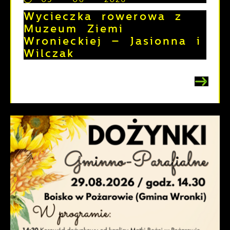
Wycieczka rowerowa z
Muzeum Ziemi
Wronieckiej – Jasionna i
Wilczak