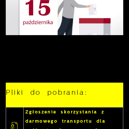
Pliki do pobrania:
Zgłoszenie skorzystania z
darmowego transportu dla