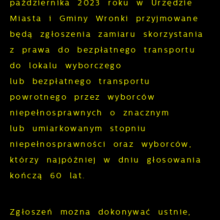
października 2023 roku w Urzędzie
Analityczne
dopasowanie jej do Twoich indywidualnych
Miasta i Gminy Wronki przyjmowane
preferencji. Wyrażenie zgody na
Analityczne pliki cookies pomagają nam
będą zgłoszenia zamiaru skorzystania
funkcjonalne i personalizacyjne pliki
rozwijać się i dostosowywać do Twoich
z prawa do bezpłatnego transportu
cookies gwarantuje dostępność większej
potrzeb.
do lokalu wyborczego
ilości funkcji na stronie.
lub bezpłatnego transportu
Cookies analityczne pozwalają na
Więcej
powrotnego przez wyborców
uzyskanie informacji w zakresie
wykorzystywania witryny internetowej,
niepełnosprawnych o znacznym
Reklamowe
miejsca oraz częstotliwości, z jaką
lub umiarkowanym stopniu
odwiedzane są nasze serwisy www. Dane
Dzięki reklamowym plikom cookies
niepełnosprawności oraz wyborców,
pozwalają nam na ocenę naszych
prezentujemy Ci najciekawsze informacje i
którzy najpóźniej w dniu głosowania
serwisów internetowych pod względem ich
aktualności na stronach naszych
kończą 60 lat.
popularności wśród użytkowników.
partnerów.
Zgromadzone informacje są przetwarzane
w formie zanonimizowanej. Wyrażenie
Promocyjne pliki cookies służą do
Zgłoszeń można dokonywać ustnie,
Więcej
zgody na analityczne pliki cookies