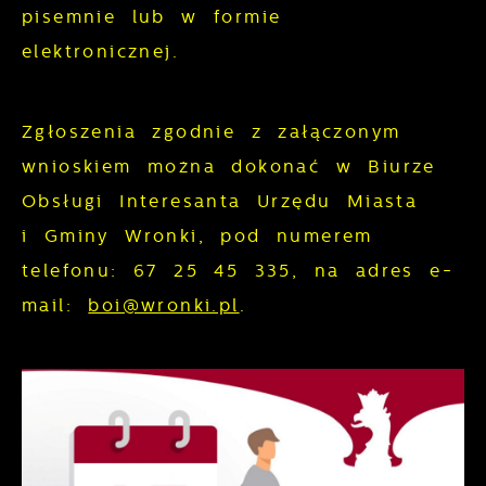
prezentowania Ci naszych komunikatów na
pisemnie lub w formie
gwarantuje dostępność wszystkich
podstawie analizy Twoich upodobań oraz
elektronicznej.
funkcjonalności.
Twoich zwyczajów dotyczących
przeglądanej witryny internetowej. Treści
promocyjne mogą pojawić się na stronach
Zgłoszenia zgodnie z załączonym
podmiotów trzecich lub firm będących
wnioskiem można dokonać w Biurze
naszymi partnerami oraz innych
Obsługi Interesanta Urzędu Miasta
dostawców usług. Firmy te działają w
i Gminy Wronki, pod numerem
charakterze pośredników prezentujących
telefonu: 67 25 45 335, na adres e-
nasze treści w postaci wiadomości, ofert,
mail:
boi@wronki.pl
.
komunikatów mediów społecznościowych.