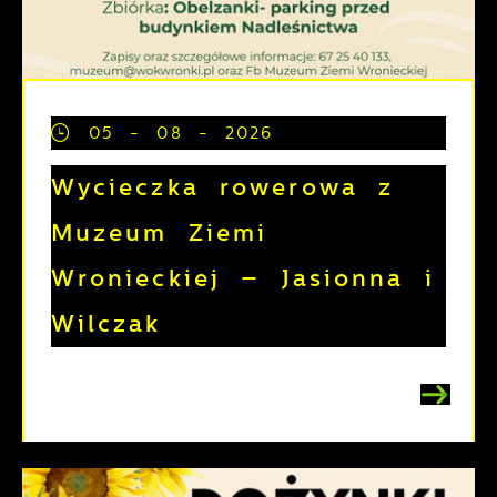
05 - 08 - 2026
Wycieczka rowerowa z
Muzeum Ziemi
Wronieckiej – Jasionna i
Wilczak