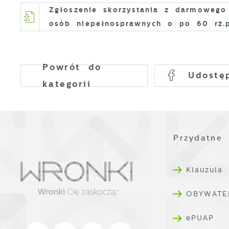
Zgłoszenie skorzystania z darmowego 
D
osób niepełnosprawnych o po 60 rż.
W
k
d
W
A
Powrót
do
c
Udostę
A
s
kategorii
d
C
W
z
c
Przydatne 
D
R
i
D
Klauzula
u
n
f
p
p
OBYWATE
f
P
W
ePUAP
n