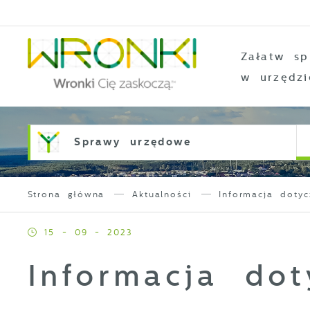
Przejdź do menu.
Przejdź do wyszukiwarki.
Przejdź do treści.
Przejdź do ustawień wielkości czcionki.
Włącz wersję kontrastową strony.
Załatw sp
w urzędzi
Sprawy urzędowe
Strona główna
Aktualności
Informacja doty
15 - 09 - 2023
Informacja do