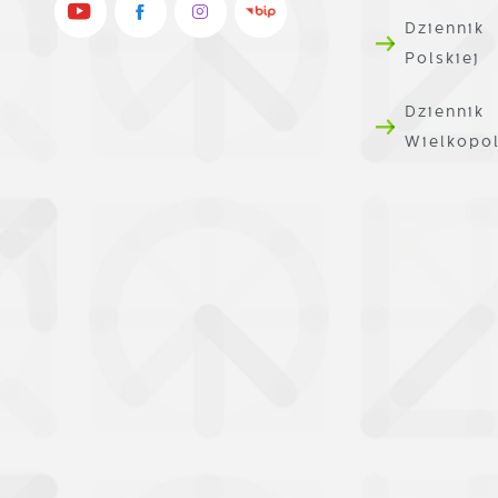
u
Dziennik
w
Polskiej
n
p
Dziennik
w
p
Wielkopo
s