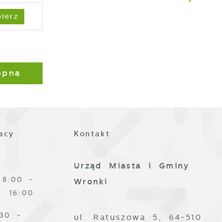
ierz
ez
ępna
z
acy
Kontakt
Urząd Miasta i Gminy
8:00 -
Wronki
16:00
:30 -
ul. Ratuszowa 5, 64-510