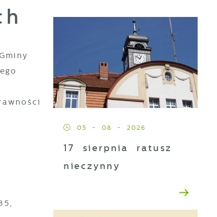
ch
 Gminy
nego
rawności
05 - 08 - 2026
17 sierpnia ratusz
nieczynny
35,