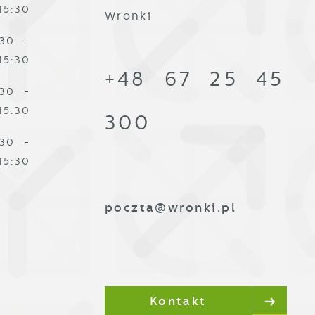
15:30
j
Wronki
:30 -
i
ą
15:30
+48 67 25 45
:30 -
15:30
300
:30 -
15:30
poczta@wronki.pl
Kontakt