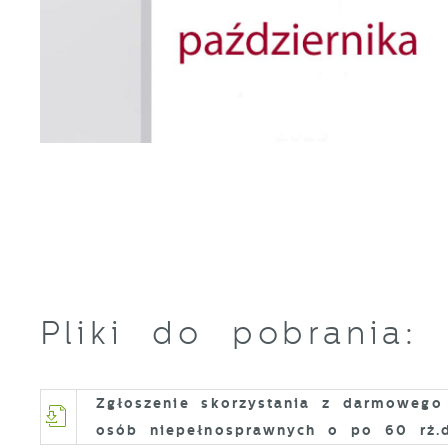
S
c
m
N
N
f
k
P
W
d
p
Pliki do pobrania:
f
F
k
T
z
Zgłoszenie skorzystania z darmowego 
p
osób niepełnosprawnych o po 60 rż.
p