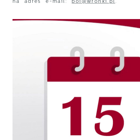
na adres e-mail:
boi@wronki.pl
.
U