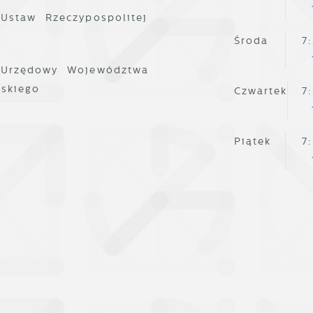
podobań oraz Twoich zwyczajów dotyczących przeglądane
 Ustaw Rzeczypospolitej
itryny internetowej. Treści promocyjne mogą pojawić się
Środa
7
a stronach podmiotów trzecich lub firm będących naszym
artnerami oraz innych dostawców usług. Firmy te działaj
 Urzędowy Województwa
 charakterze pośredników prezentujących nasze treści w
ostaci wiadomości, ofert, komunikatów mediów
lskiego
Czwartek
7
połecznościowych.
Piątek
7