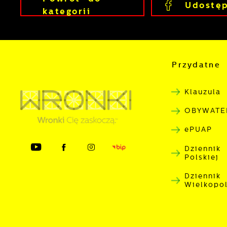
Udostęp
u
kategorii
w
n
p
w
p
s
Przydatne 
Klauzula
OBYWATE
ePUAP
Dziennik
Polskiej
Dziennik
Wielkopo