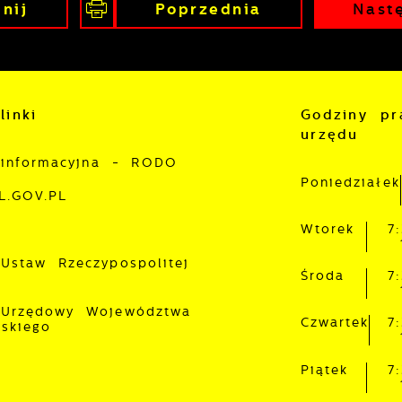
nij
Poprzednia
Nast
podobań oraz Twoich zwyczajów dotyczących przeglądane
itryny internetowej. Treści promocyjne mogą pojawić się
a stronach podmiotów trzecich lub firm będących naszy
artnerami oraz innych dostawców usług. Firmy te działaj
 charakterze pośredników prezentujących nasze treści w
ostaci wiadomości, ofert, komunikatów mediów
połecznościowych.
linki
Godziny pr
urzędu
 informacyjna - RODO
Poniedziałek
L.GOV.PL
Wtorek
7
 Ustaw Rzeczypospolitej
Środa
7
 Urzędowy Województwa
Czwartek
7
lskiego
Piątek
7