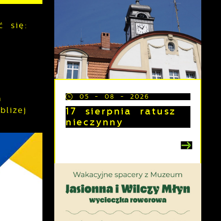
 się:
05 - 08 - 2026
h
17 sierpnia ratusz
liżej
nieczynny