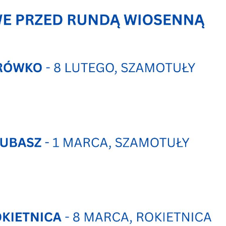
stawienia
zanujemy Twoją prywatność. Możesz zmienić ustawienia
ookies lub zaakceptować je wszystkie. W dowolnym
omencie możesz dokonać zmiany swoich ustawień.
iezbędne
iezbędne pliki cookies służą do prawidłowego
unkcjonowania strony internetowej i umożliwiają Ci
omfortowe korzystanie z oferowanych przez nas usług.
liki cookies odpowiadają na podejmowane przez Ciebie
ięcej
ziałania w celu m.in. dostosowania Twoich ustawień
referencji prywatności, logowania czy wypełniania