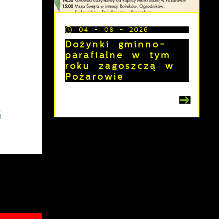
04 - 08 - 2026
Dożynki gminno-
parafialne w tym
roku zagoszczą w
Pożarowie
z