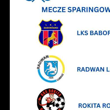
U
S
c
m
N
N
f
k
P
W
d
p