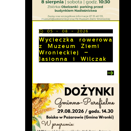
05 - 08 - 2026
Wycieczka rowerowa
z Muzeum Ziemi
Wronieckiej –
Jasionna i Wilczak