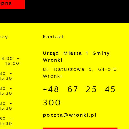
ępna
j
mi
ą
acy
Kontakt
Urząd Miasta i Gminy
8:00 -
Wronki
16:00
ul. Ratuszowa 5, 64-510
:30 -
Wronki
15:30
+48 67 25 45
:30 -
15:30
300
:30 -
15:30
poczta@wronki.pl
:30 -
15:30