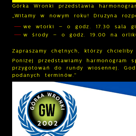
Górka Wronki przedstawia harmonogr
„Witamy w nowym roku! Drużyna rozpo
we wtorki – o godz. 17.30 sala g
w środy – o godz. 19.00 na orli
Zapraszamy chętnych, którzy chcielib
Poniżej przedstawiamy harmonogram s
przygotowań do rundy wiosennej. God
podanych terminów.”