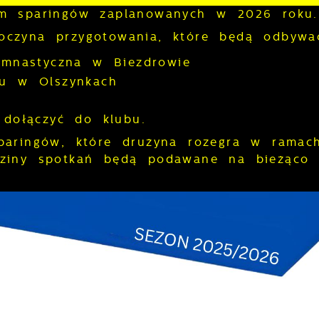
am sparingów zaplanowanych w 2026 roku.
czyna przygotowania, które będą odbywać
imnastyczna w Biezdrowie
ku w Olszynkach
y dołączyć do klubu.
paringów, które drużyna rozegra w ramac
ziny spotkań będą podawane na bieżąco b