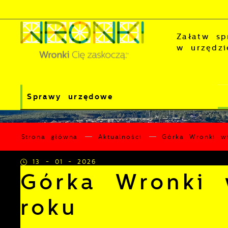
Przejdź do menu.
Przejdź do wyszukiwarki.
Przejdź do treści.
Przejdź do ustawień wielkości czcionki.
Wyłącz wersję kontrastową strony.
Załatw sp
w urzędzi
Sprawy urzędowe
Strona główna
Aktualności
Górka Wronki w
13 - 01 - 2026
Górka Wronki
roku