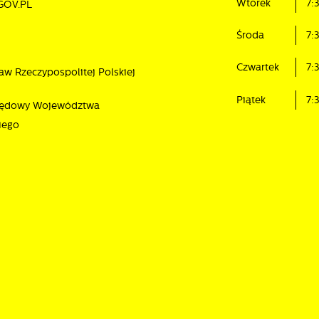
Wtorek
7:
GOV.PL
ostaci wiadomości, ofert, komunikatów mediów społecznościowych.
Środa
7:
Czwartek
7:
aw Rzeczypospolitej Polskiej
Piątek
7:
rzędowy Województwa
iego