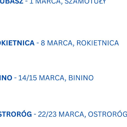
aakceptować je wszystkie. W dowolnym momencie możesz dokonać zmiany
woich ustawień.
iezbędne
iezbędne pliki cookies służą do prawidłowego funkcjonowania strony
nternetowej i umożliwiają Ci komfortowe korzystanie z oferowanych przez nas
sług.
liki cookies odpowiadają na podejmowane przez Ciebie działania w celu m.in.
ięcej
ostosowania Twoich ustawień preferencji prywatności, logowania czy wypełniani
ormularzy. Dzięki plikom cookies strona, z której korzystasz, może działać bez
Zapisz wybrane
akłóceń.
unkcjonalne i personalizacyjne
ego typu pliki cookies umożliwiają stronie internetowej zapamiętanie
Zezwól na wszystkie
prowadzonych przez Ciebie ustawień oraz personalizację określonych
unkcjonalności czy prezentowanych treści.