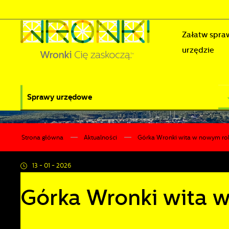
Przejdź do menu.
Przejdź do wyszukiwarki.
Przejdź do treści.
Przejdź do ustawień wielkości czcionki.
Wyłącz wersję kontrastową strony.
Załatw spra
urzędzie
Sprawy urzędowe
Strona główna
Aktualności
Górka Wronki wita w nowym ro
13 - 01 - 2026
Górka Wronki wita 