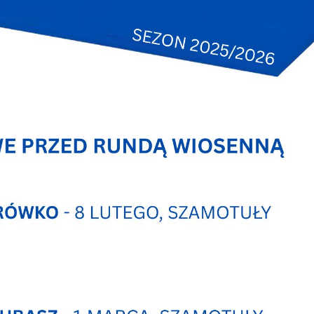
stawienia
zanujemy Twoją prywatność. Możesz zmienić ustawienia cookies lub