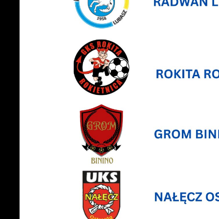
z
s
N
N
i
u
P
W
d
f
z
F
T
w
f