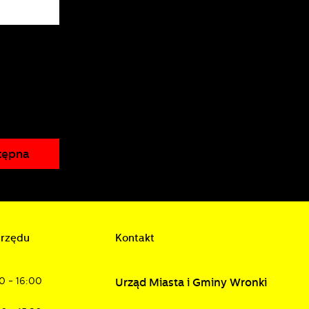
a
tępna
d
urzędu
Kontakt
h
0 - 16:00
Urząd Miasta i Gminy Wronki
w