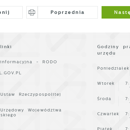
pnij
Poprzednia
Nast
linki
Godziny pr
urzędu
 informacyjna - RODO
Poniedziałek
L.GOV.PL
Wtorek
7
 Ustaw Rzeczypospolitej
Środa
7
 Urzędowy Województwa
Czwartek
7
lskiego
Piątek
7