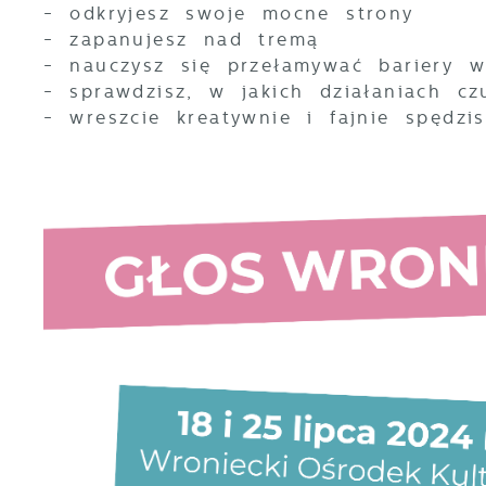
- odkryjesz swoje mocne strony
S
c
- zapanujesz nad tremą
m
- nauczysz się przełamywać bariery w
- sprawdzisz, w jakich działaniach cz
- wreszcie kreatywnie i fajnie spędz
N
N
f
k
P
W
d
p
f
k
F
T
z
p
p
D
W
k
d
W
c
A
s