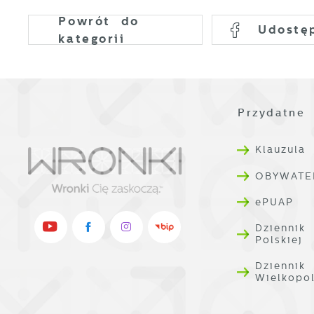
Powrót
do
Udostę
kategorii
Przydatne 
Klauzula
OBYWATE
ePUAP
Dziennik
Polskiej
Dziennik
Wielkopo