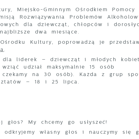
tury, Miejsko-Gminnym Ośrodkiem Pomocy
misją Rozwiązywania Problemów Alkoholow
owych dla dziewcząt, chłopców i dorosły
najbliższe dwa miesiące.
środku Kultury, poprowadzą je przedstawi
ia
.
 dla liderek – dziewcząt i młodych kobie
 wziąć udział maksymalnie 15 osób
e czekamy na 30 osób). Każda z grup spo
ztatów – 18 i 25 lipca.
wój głos? My chcemy go usłyszeć!
 odkryjemy własny głos i nauczymy się 