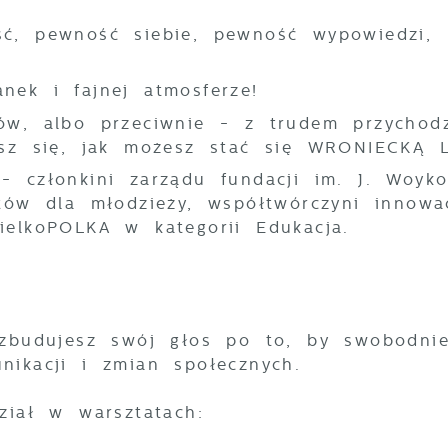
ść, pewność siebie, pewność wypowiedzi,
nek i fajnej atmosferze!
ów, albo przeciwnie - z trudem przychodz
asz się, jak możesz stać się WRONIECKĄ 
 członkini zarządu fundacji im. J. Woyko
tów dla młodzieży, współtwórczyni innowac
ielkoPOLKA w kategorii Edukacja.
 zbudujesz swój głos po to, by swobodni
nikacji i zmian społecznych.
stawienia
ział w warsztatach: