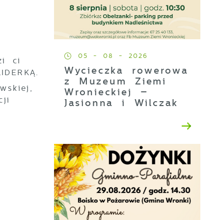
05 - 08 - 2026
i ci
Wycieczka rowerowa
LIDERKĄ.
z Muzeum Ziemi
wskiej,
Wronieckiej –
ji
Jasionna i Wilczak
e