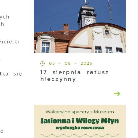
ych
ch
cielki
t
05 - 08 - 2026
17 sierpnia ratusz
tka się
nieczynny
go