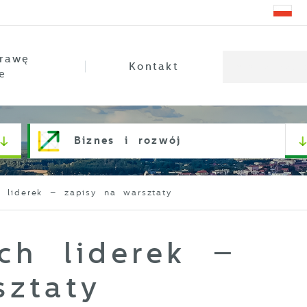
rawę
Kontakt
e
Biznes i rozwój
h liderek – zapisy na warsztaty
ch liderek –
sztaty