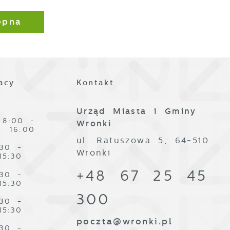
ępna
acy
Kontakt
Urząd Miasta i Gminy
8:00 -
Wronki
16:00
ul. Ratuszowa 5, 64-510
:30 -
Wronki
15:30
+48 67 25 45
:30 -
15:30
300
:30 -
15:30
poczta@wronki.pl
:30 -