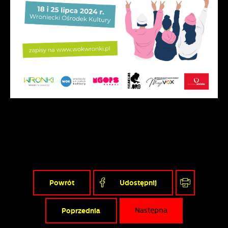
Powrót
Udostępnij
Poprzednia
Następna