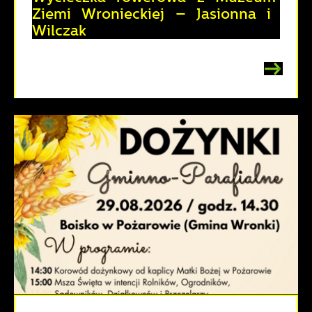
Ziemi Wronieckiej – Jasionna i
Wilczak