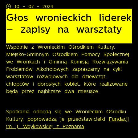
10 - 07 - 2024
ustawień preferencji prywatności, logowania czy
wypełniania formularzy. Dzięki plikom cookies strona,
Głos wronieckich liderek
Funkcjonalne i personalizacyjne
z której korzystasz, może działać bez zakłóceń.
– zapisy na warsztaty
Tego typu pliki cookies umożliwiają stronie
internetowej zapamiętanie wprowadzonych przez
Ciebie ustawień oraz personalizację określonych
funkcjonalności czy prezentowanych treści.
Wspólnie z Wronieckim Ośrodkiem Kultury,
Miejsko-Gminnym Ośrodkiem Pomocy Społecznej
Dzięki tym plikom cookies możemy zapewnić Ci
we Wronkach i Gminną Komisją Rozwiązywania
Więcej
większy komfort korzystania z funkcjonalności naszej
Problemów Alkoholowych zapraszamy na cykl
strony poprzez dopasowanie jej do Twoich
warsztatów rozwojowych dla dziewcząt,
indywidualnych preferencji. Wyrażenie zgody na
Analityczne
chłopców i dorosłych kobiet, które realizowane
funkcjonalne i personalizacyjne pliki cookies
będą przez najbliższe dwa miesiące.
gwarantuje dostępność większej ilości funkcji na
Analityczne pliki cookies pomagają nam rozwijać się
stronie.
i dostosowywać do Twoich potrzeb.
Spotkania odbędą się we Wronieckim Ośrodku
Cookies analityczne pozwalają na uzyskanie informacji
Więcej
Kultury, poprowadzą je przedstawicielki
Fundacji
w zakresie wykorzystywania witryny internetowej,
im. J. Woykowskiej z Poznania
.
miejsca oraz częstotliwości, z jaką odwiedzane są
nasze serwisy www. Dane pozwalają nam na ocenę
Reklamowe