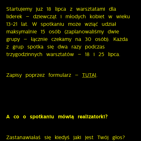
naszych serwisów internetowych pod względem ich
popularności wśród użytkowników. Zgromadzone
Startujemy już 18 lipca z warsztatami dla
Dzięki reklamowym plikom cookies prezentujemy Ci
informacje są przetwarzane w formie
najciekawsze informacje i aktualności na stronach
liderek – dziewcząt i młodych kobiet w wieku
zanonimizowanej. Wyrażenie zgody na analityczne
naszych partnerów.
13-21 lat. W spotkaniu może wziąć udział
pliki cookies gwarantuje dostępność wszystkich
maksymalnie 15 osób (zaplanowaliśmy dwie
funkcjonalności.
Promocyjne pliki cookies służą do prezentowania Ci
grupy – łącznie czekamy na 30 osób). Każda
Więcej
naszych komunikatów na podstawie analizy Twoich
z grup spotka się dwa razy podczas
upodobań oraz Twoich zwyczajów dotyczących
trzygodzinnych warsztatów – 18 i 25 lipca.
przeglądanej witryny internetowej. Treści promocyjne
mogą pojawić się na stronach podmiotów trzecich
lub firm będących naszymi partnerami oraz innych
Zapisy poprzez formularz –
TUTAJ
.
dostawców usług. Firmy te działają w charakterze
pośredników prezentujących nasze treści w postaci
wiadomości, ofert, komunikatów mediów
społecznościowych.
A co o spotkaniu mówią realizatorki?
Zastanawiałaś się kiedyś jaki jest Twój głos?