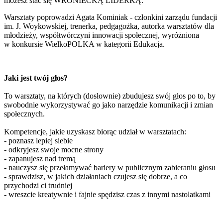
możesz stać się WRONIECKĄ LIDERKĄ.
Warsztaty poprowadzi Agata Kominiak - członkini zarządu fundacji
im. J. Woykowskiej, trenerka, pedgagożka, autorka warsztatów dla
młodzieży, współtwórczyni innowacji społecznej, wyróżniona
w konkursie WielkoPOLKA w kategorii Edukacja.
Jaki jest twój głos?
To warsztaty, na których (dosłownie) zbudujesz swój głos po to, by
swobodnie wykorzystywać go jako narzędzie komunikacji i zmian
społecznych.
Kompetencje, jakie uzyskasz biorąc udział w warsztatach:
- poznasz lepiej siebie
- odkryjesz swoje mocne strony
- zapanujesz nad tremą
- nauczysz się przełamywać bariery w publicznym zabieraniu głosu
- sprawdzisz, w jakich działaniach czujesz się dobrze, a co
przychodzi ci trudniej
- wreszcie kreatywnie i fajnie spędzisz czas z innymi nastolatkami