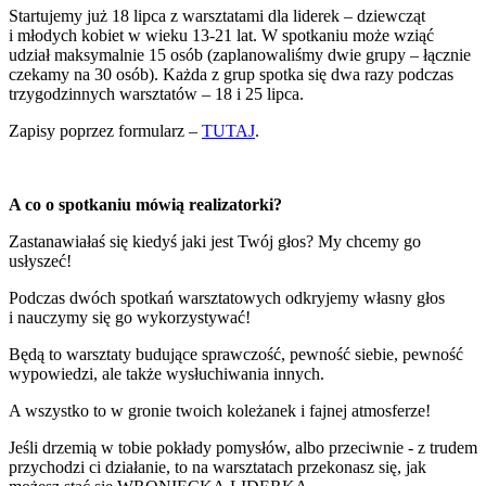
Startujemy już 18 lipca z warsztatami dla liderek – dziewcząt
i młodych kobiet w wieku 13-21 lat. W spotkaniu może wziąć
udział maksymalnie 15 osób (zaplanowaliśmy dwie grupy – łącznie
czekamy na 30 osób). Każda z grup spotka się dwa razy podczas
trzygodzinnych warsztatów – 18 i 25 lipca.
Zapisy poprzez formularz –
TUTAJ
.
A co o spotkaniu mówią realizatorki?
Zastanawiałaś się kiedyś jaki jest Twój głos? My chcemy go
usłyszeć!
Podczas dwóch spotkań warsztatowych odkryjemy własny głos
i nauczymy się go wykorzystywać!
Będą to warsztaty budujące sprawczość, pewność siebie, pewność
wypowiedzi, ale także wysłuchiwania innych.
A wszystko to w gronie twoich koleżanek i fajnej atmosferze!
Jeśli drzemią w tobie pokłady pomysłów, albo przeciwnie - z trudem
przychodzi ci działanie, to na warsztatach przekonasz się, jak