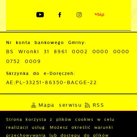
Nr konta bankowego Gminy:
BS Wronki 31 8961 0002 0000 0000
0752 0009
Skrzynka do e-Doręczeń:
AE:PL-33251-86350-BACGE-22
Mapa serwisu
RSS
Deklaracja dostępności
Strona korzysta z plików cookies w celu
realizacji usług. Możesz określić warunki
Polityka prywatności
Sygnalista
przechowywania lub dostępu do plików