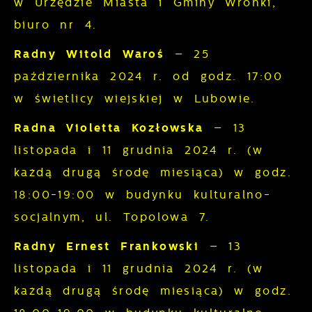
w Urzędzie Miasta i Gminy Wronki,
promocyjne mogą pojawić się na stronach
podmiotów trzecich lub firm będących
biuro nr 4.
naszymi partnerami oraz innych
Radny Witold Waroś
– 25
dostawców usług. Firmy te działają w
października 2024 r. od godz. 17:00
charakterze pośredników prezentujących
nasze treści w postaci wiadomości, ofert,
w świetlicy wiejskiej w Lubowie.
komunikatów mediów społecznościowych.
Radna Violetta Kozłowska
– 13
listopada i 11 grudnia 2024 r. (w
każdą drugą środę miesiąca) w godz.
18:00-19:00 w budynku kulturalno-
socjalnym, ul. Topolowa 7.
Radny Ernest Frankowski
– 13
listopada i 11 grudnia 2024 r. (w
każdą drugą środę miesiąca) w godz.