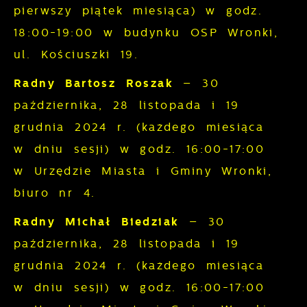
funkcjonalne i personalizacyjne pliki
pierwszy piątek miesiąca) w godz.
rozwijać się i dostosowywać do Twoich
cookies gwarantuje dostępność większej
18:00-19:00 w budynku OSP Wronki,
potrzeb.
ilości funkcji na stronie.
ul. Kościuszki 19.
Cookies analityczne pozwalają na
Więcej
uzyskanie informacji w zakresie
Radny Bartosz Roszak
– 30
wykorzystywania witryny internetowej,
października, 28 listopada i 19
Reklamowe
miejsca oraz częstotliwości, z jaką
grudnia 2024 r. (każdego miesiąca
odwiedzane są nasze serwisy www. Dane
Dzięki reklamowym plikom cookies
w dniu sesji) w godz. 16:00-17:00
pozwalają nam na ocenę naszych
prezentujemy Ci najciekawsze informacje i
serwisów internetowych pod względem ich
w Urzędzie Miasta i Gminy Wronki,
aktualności na stronach naszych
popularności wśród użytkowników.
biuro nr 4.
partnerów.
Zgromadzone informacje są przetwarzane
Promocyjne pliki cookies służą do
Radny Michał Biedziak
– 30
Więcej
w formie zanonimizowanej. Wyrażenie
prezentowania Ci naszych komunikatów na
października, 28 listopada i 19
zgody na analityczne pliki cookies
podstawie analizy Twoich upodobań oraz
gwarantuje dostępność wszystkich
grudnia 2024 r. (każdego miesiąca
Twoich zwyczajów dotyczących
funkcjonalności.
w dniu sesji) w godz. 16:00-17:00
przeglądanej witryny internetowej. Treści